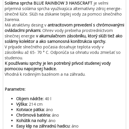
Solárna sprcha BLUE RAINBOW 3 HANSCRAFT
je veľmi
príjemná solárna sprcha využívajúca alternatívny zdroj energie-
slnečné lúče. Slúži na získanie teplej vody za pomoci slnečného
žiarenia.
Má atraktívny desing v
antracitovom prevedení s chrómovanými
ovládacími prvkami.
Ohrev vody prebieha prostredníctvom
slnečnej energie
v akumulačnom zásobníku, ktorý slúži tiež ako
solárny kolektor a ako samonosná konštrukcia sprchy.
V prípade slnečného počasia dosahuje teplota vody v
zásobníku až 65- 70 ° C. Odporúča sa ohriatu vodu zmiešať so
studenou.
K používaniu sprchy je len potrebný prívod studenej vody
pomocou napojenej hadice.
Vhodná k rodinným bazénom a na záhradu.
Parametre:
Objem nádrže:
40 l
Výška:
214 cm
Kotviace pätka:
áno
Chrómová batéria:
áno
Kohútik na nohy:
áno
Easy klip na záhradnú hadicu:
áno