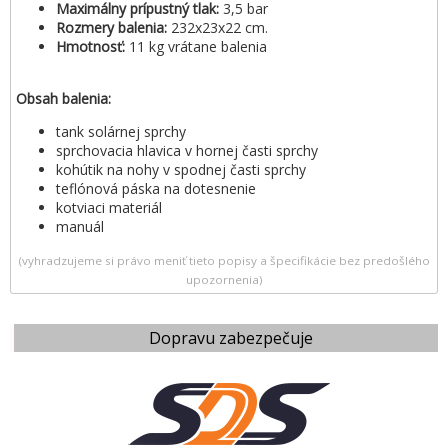
Maximálny prípustný tlak:
3,5 bar
Rozmery balenia:
232x23x22 cm.
Hmotnosť:
11 kg vrátane balenia
Obsah balenia:
tank solárnej sprchy
sprchovacia hlavica v hornej časti sprchy
kohútik na nohy v spodnej časti sprchy
teflónová páska na dotesnenie
kotviaci materiál
manuál
(vyhradzujeme si právo meniť tieto popisy a špecifikácie bez predošlého
upozornenia)
Dopravu zabezpečuje