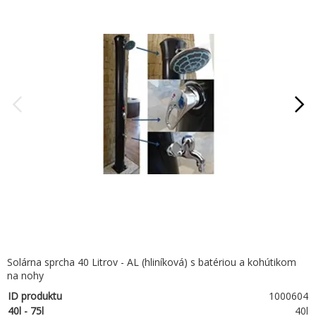
Solárna sprcha 40 Litrov - AL (hliníková) s batériou a kohútikom
na nohy
ID produktu
1000604
40l - 75l
40l