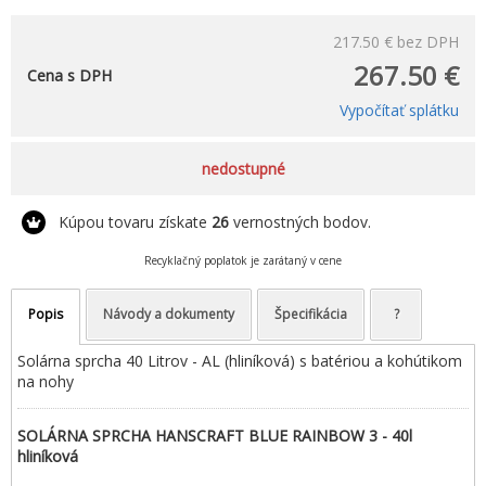
217.50 €
bez DPH
267.50 €
Cena s DPH
Vypočítať splátku
nedostupné
Kúpou tovaru získate
26
vernostných bodov.
Recyklačný poplatok je zarátaný v cene
Popis
Návody a dokumenty
Špecifikácia
?
Solárna sprcha 40 Litrov - AL (hliníková) s batériou a kohútikom
na nohy
SOLÁRNA SPRCHA HANSCRAFT BLUE RAINBOW 3 - 40l
hliníková