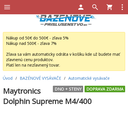
Nákup od 50€ do 500€ - zľava 5%
Nákup nad 500€ - zľava 7%
Zľava sa vám automaticky odráta v košíku kde už budete mať
zľavnenú cenu produktov.
Platí len na nezľavnený tovar.
Úvod
/
BAZÉNOVÉ VYSÁVAČE
/
Automatické vysávače
Maytronics
DNO + STENY
DOPRAVA ZDARMA
Dolphin Supreme M4/400