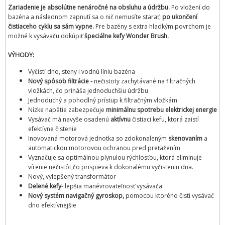
Zariadenie je absolútne nenáročné na obsluhu a údržbu.
Po vložení do
bazéna a následnom zapnutí sa o nič nemusíte starať,
po ukončení
čistiaceho cyklu sa sám vypne.
Pre bazény s extra hladkým povrchom je
možné k vysávaču dokúpiť
špeciálne kefy Wonder Brush.
VÝHODY:
Vyčistí dno, steny i vodnú líniu bazéna
Nový spôsob filtrácie -
nečistoty zachytávané na filtračných
vložkách, čo prináša jednoduchšiu údržbu
Jednoduchý a pohodlný prístup k filtračným vložkám
Nízke napätie zabezpečuje
minimálnu spotrebu elektrickej energie
Vysávač má navyše osadenú
aktívnu
čistiaci kefu, ktorá zaistí
efektívne čistenie
Inovovaná motorová jednotka so zdokonaleným
skenovaním
a
automatickou motorovou ochranou pred preťažením
Vyznačuje sa optimálnou plynulou rýchlosťou, ktorá eliminuje
vírenie nečistôt,čo prispieva k dokonalému vyčisteniu dna.
Nový, vylepšený transformátor
Delené kefy
- lepšia manévrovateľnosť vysávača
Nový systém navigačný gyroskop,
pomocou ktorého čisti vysávač
dno efektívnejšie