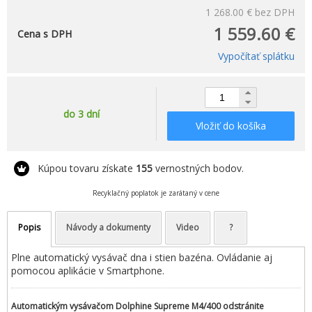
1 268.00 €
bez DPH
1 559.60 €
Cena s DPH
Vypočítať splátku
do 3 dní
Vložiť do košíka
Kúpou tovaru získate
155
vernostných bodov.
Recyklačný poplatok je zarátaný v cene
Popis
Návody a dokumenty
Video
?
Plne automatický vysávač dna i stien bazéna. Ovládanie aj
pomocou aplikácie v Smartphone.
Automatickým vysávačom Dolphine Supreme M4/400 odstránite