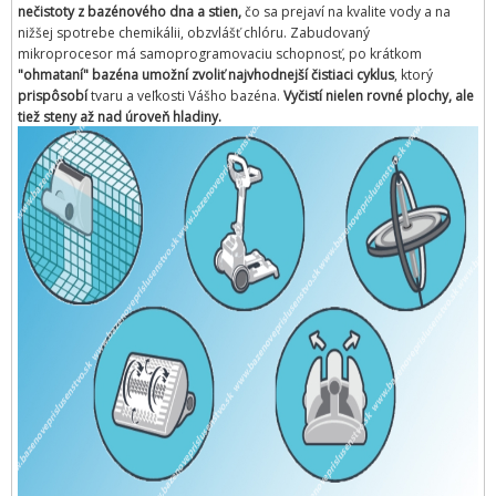
nečistoty z bazénového dna a stien,
čo sa prejaví na kvalite vody a na
nižšej spotrebe chemikálii, obzvlášť chlóru. Zabudovaný
mikroprocesor má samoprogramovaciu schopnosť, po krátkom
"ohmataní" bazéna umožní zvoliť najvhodnejší čistiaci cyklus
, ktorý
prispôsobí
tvaru a veľkosti Vášho bazéna.
Vyčistí nielen rovné plochy, ale
tiež steny až nad úroveň hladiny.