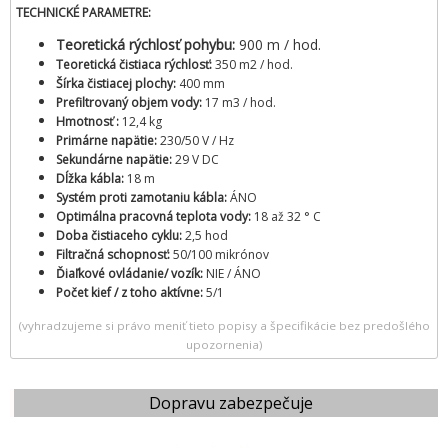
TECHNICKÉ PARAMETRE:
Teoretická rýchlosť pohybu:
900 m / hod.
Teoretická čistiaca rýchlosť:
350 m2 / hod.
Šírka čistiacej plochy:
400 mm
Prefiltrovaný objem vody:
17 m3 / hod.
Hmotnosť :
12,4 kg
Primárne napätie:
230/50 V / Hz
Sekundárne napätie:
29 V DC
Dĺžka kábla:
18 m
Systém proti zamotaniu kábla:
ÁNO
Optimálna pracovná teplota vody:
18 až 32 ° C
Doba čistiaceho cyklu:
2,5 hod
Filtračná schopnosť:
50/100 mikrónov
Ďiaľkové ovládanie/ vozík:
NIE / ÁNO
Počet kief / z toho aktívne:
5/1
(vyhradzujeme si právo meniť tieto popisy a špecifikácie bez predošlého
upozornenia)
Dopravu zabezpečuje