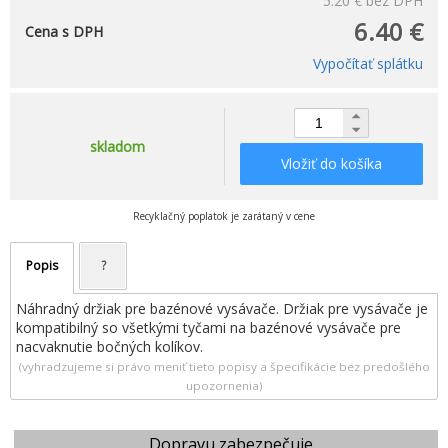
5.20 €
bez DPH
6.40 €
Cena s DPH
Vypočítať splátku
skladom
Vložiť do košíka
Recyklačný poplatok je zarátaný v cene
Popis
?
Náhradný držiak pre bazénové vysávače. Držiak pre vysávače je
kompatibilný so všetkými tyčami na bazénové vysávače pre
nacvaknutie bočných kolíkov.
(vyhradzujeme si právo meniť tieto popisy a špecifikácie bez predošlého
upozornenia)
Dopravu zabezpečuje