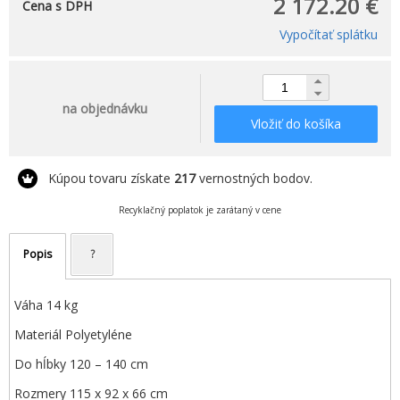
2 172.20 €
Cena s DPH
Vypočítať splátku
na objednávku
Vložiť do košíka
Kúpou tovaru získate
217
vernostných bodov.
Recyklačný poplatok je zarátaný v cene
Popis
?
Váha 14 kg
Materiál Polyetyléne
Do hĺbky 120 – 140 cm
Rozmery 115 x 92 x 66 cm