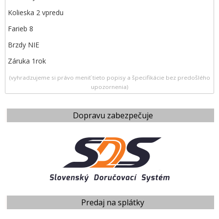
Kolieska 2 vpredu
Farieb 8
Brzdy NIE
Záruka 1rok
(vyhradzujeme si právo meniť tieto popisy a špecifikácie bez predošlého
upozornenia)
Dopravu zabezpečuje
Predaj na splátky