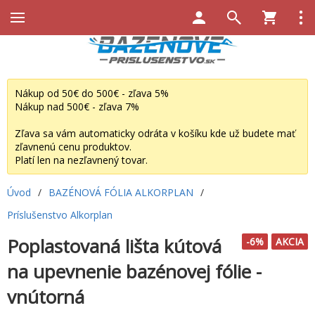
Nákup od 50€ do 500€ - zľava 5%
Nákup nad 500€ - zľava 7%
Zľava sa vám automaticky odráta v košíku kde už budete mať
zľavnenú cenu produktov.
Platí len na nezľavnený tovar.
Úvod
/
BAZÉNOVÁ FÓLIA ALKORPLAN
/
Príslušenstvo Alkorplan
Poplastovaná lišta kútová
-6%
AKCIA
na upevnenie bazénovej fólie -
vnútorná