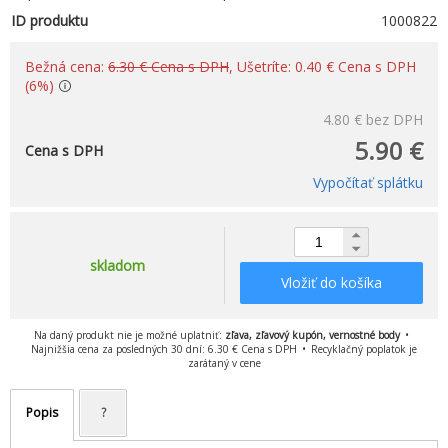
ID produktu
1000822
Bežná cena:
6.30 € Cena s DPH
, Ušetríte: 0.40 € Cena s DPH
(6%)
4.80 €
bez DPH
5.90 €
Cena s DPH
Vypočítať splátku
skladom
Vložiť do košíka
Na daný produkt nie je možné uplatniť:
zľava, zľavový kupón, vernostné body
Najnižšia cena za posledných 30 dní: 6.30 € Cena s DPH
Recyklačný poplatok je
zarátaný v cene
Popis
?