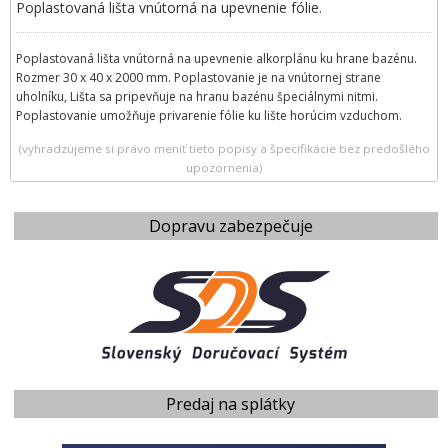
Poplastovaná lišta vnútorná na upevnenie fólie.
Poplastovaná lišta vnútorná na upevnenie alkorplánu ku hrane bazénu.
Rozmer 30 x 40 x 2000 mm. Poplastovanie je na vnútornej strane
uholníku, Lišta sa pripevňuje na hranu bazénu špeciálnymi nitmi.
Poplastovanie umožňuje privarenie fólie ku lište horúcim vzduchom.
(vyhradzujeme si právo meniť tieto popisy a špecifikácie bez predošlého
upozornenia)
Dopravu zabezpečuje
Predaj na splátky