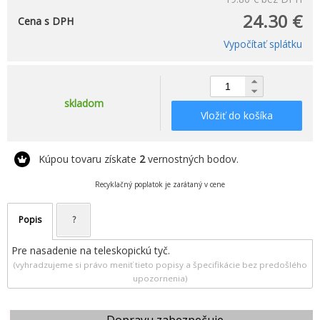
24.30 €
Cena s DPH
Vypočítať splátku
skladom
Vložiť do košíka
Kúpou tovaru získate
2
vernostných bodov.
Recyklačný poplatok je zarátaný v cene
Popis
?
Pre nasadenie na teleskopickú tyč.
(vyhradzujeme si právo meniť tieto popisy a špecifikácie bez predošlého
upozornenia)
Dopravu zabezpečuje