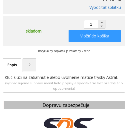
Vypočítať splátku
skladom
Vložiť do košíka
Recyklačný poplatok je zarátaný v cene
Popis
?
Kľúč slúži na zatiahnutie alebo uvoľnenie matice trysky Astral.
(vyhradzujeme si právo meniť tieto popisy a špecifikácie bez predošlého
upozornenia)
Dopravu zabezpečuje