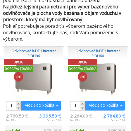
podmienkach a možnostiach daného bazéna.
Najdôležitejšími parametrami pre výber bazénového
odvlhčovača je plocha vody bazéna a objem vzduchu v
priestore, ktorý má byť odvlhčovaný
.
Pokiaľ potrebujete poradiť s výberom bazénového
odvlhčovača, kontaktujte nás, radi Vám pomôžeme s
výberom.
Odvlhčovač R-DEH Inverter
Odvlhčovač R-DEH Inverter
RIDH96
RIDH60
AKCIA
AKCIA
DOPRAVA ZDARMA
DOPRAVA ZDARMA
-9%
-9%
Vložiť do košíka
Vložiť do košíka
2 760.50 €
3 395.50 €
2 264.00 €
2 784.80 €
bez DPH
Cena s DPH
bez DPH
Cena s DPH
do 5 dní
3 731.30 €
do 5 dní
3 060.20 €