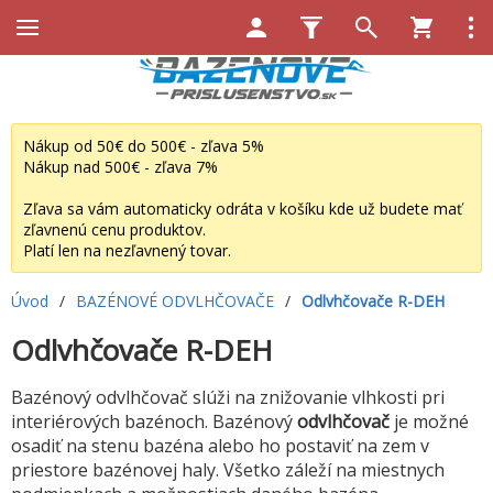
Nákup od 50€ do 500€ - zľava 5%
Nákup nad 500€ - zľava 7%
Zľava sa vám automaticky odráta v košíku kde už budete mať
zľavnenú cenu produktov.
Platí len na nezľavnený tovar.
Úvod
/
BAZÉNOVÉ ODVLHČOVAČE
/
Odlvhčovače R-DEH
Odlvhčovače R-DEH
Bazénový odvlhčovač slúži na znižovanie vlhkosti pri
interiérových bazénoch. Bazénový
odvlhčovač
je možné
osadiť na stenu bazéna alebo ho postaviť na zem v
priestore bazénovej haly. Všetko záleží na miestnych