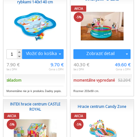
rybkami 140x140 cm
AKCIA
-5%
Vložiť do košíka
Zobraziť detail
7.90 €
9.70 €
40.30 €
49.60 €
bez DPH
Cena s DPH
bez DPH
Cena s DPH
skladom
momentálne vypredané
52.20 €
Momentálne nie je k produktu žiadny popis.
Rozmer 203x69 cm.
INTEX hracie centrum CASTLE
Hracie centrum Candy Zone
ROYAL
AKCIA
AKCIA
-5%
-5%