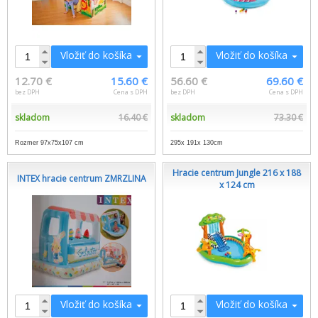
Vložiť do košíka
Vložiť do košíka
12.70 €
15.60 €
56.60 €
69.60 €
bez DPH
Cena s DPH
bez DPH
Cena s DPH
skladom
16.40 €
skladom
73.30 €
Rozmer 97x75x107 cm
295x 191x 130cm
Hracie centrum Jungle 216 x 188
INTEX hracie centrum ZMRZLINA
x 124 cm
Vložiť do košíka
Vložiť do košíka