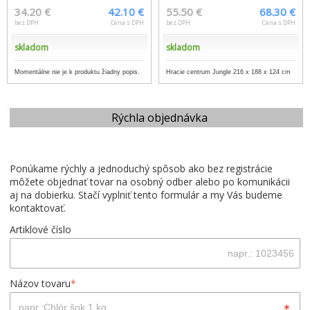
34.20 €
42.10 €
55.50 €
68.30 €
bez DPH
Cena s DPH
bez DPH
Cena s DPH
skladom
skladom
Momentálne nie je k produktu žiadny popis.
Hracie centrum Jungle 216 x 188 x 124 cm
Rýchla objednávka
Ponúkame rýchly a jednoduchý spôsob ako bez registrácie
môžete objednať tovar na osobný odber alebo po komunikácii
aj na dobierku. Stačí vyplniť tento formulár a my Vás budeme
kontaktovať.
Artiklové číslo
Názov tovaru
*