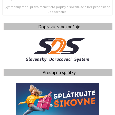
(vyhradzujeme si právo meniť tieto popisy a špecifikácie bez predošlého
upozornenia)
Dopravu zabezpečuje
Predaj na splátky