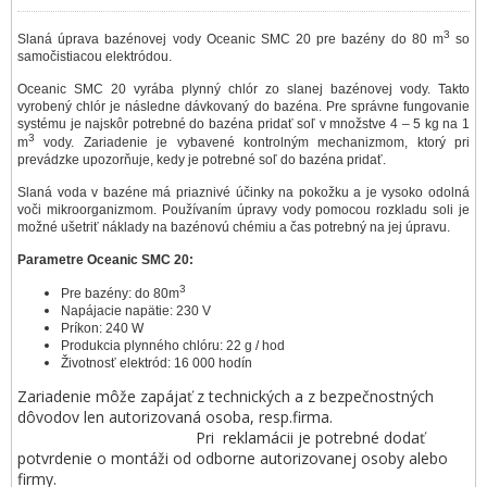
3
Slaná úprava bazénovej vody Oceanic SMC 20 pre bazény do 80 m
so
samočistiacou elektródou.
Oceanic SMC 20 vyrába plynný chlór zo slanej bazénovej vody. Takto
vyrobený chlór je následne dávkovaný do bazéna. Pre správne fungovanie
systému je najskôr potrebné do bazéna pridať soľ v množstve 4 – 5 kg na 1
3
m
vody. Zariadenie je vybavené kontrolným mechanizmom, ktorý pri
prevádzke upozorňuje, kedy je potrebné soľ do bazéna pridať.
Slaná voda v bazéne má priaznivé účinky na pokožku a je vysoko odolná
voči mikroorganizmom. Používaním úpravy vody pomocou rozkladu soli je
možné ušetriť náklady na bazénovú chémiu a čas potrebný na jej úpravu.
Parametre Oceanic SMC 20:
3
Pre bazény: do 80m
Napájacie napätie: 230 V
Príkon: 240 W
Produkcia plynného chlóru: 22 g / hod
Životnosť elektród: 16 000 hodín
Zariadenie môže zapájať z technických a z bezpečnostných
dôvodov len autorizovaná osoba, resp.firma.
Pri reklamácii je potrebné dodať
potvrdenie o montáži od odborne autorizovanej osoby alebo
firmy.