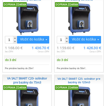
DOPRAVA ZDARMA
DOPRAVA ZDARMA
Vložiť do košíka
Vložiť do košíka
1 168.00 €
1 436.70 €
1 159.60 €
1 426.30 €
bez DPH
Cena s DPH
bez DPH
Cena s DPH
do 3 dní
do 3 dní
Pre privátne bazény do 25m³.
Pre privátne bazény do 50m³.
VA SALT SMART C20- solinátor
VA SALT SMART C25- solinátor pre
pre bazény do 75m3
bazény do 125m3
DOPRAVA ZDARMA
DOPRAVA ZDARMA