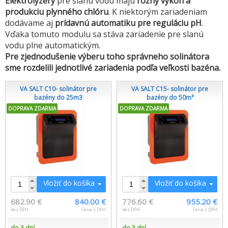
Elektrolyzéry
pre slanú vodu majú
rôzny výkon a
produkciu plynného chlóru
. K niektorým zariadeniam
dodávame aj
prídavnú automatiku pre reguláciu pH
.
Vďaka tomuto modulu sa stáva zariadenie pre slanú
vodu plne automatickým.
Pre zjednodušenie výberu toho správneho solinátora
sme rozdelili jednotlivé zariadenia podľa veľkosti bazéna.
VA SALT C10- solinátor pre
VA SALT C15- solinátor pre
bazény do 25m3
bazény do 50m³
DOPRAVA ZDARMA
DOPRAVA ZDARMA
Vložiť do košíka
Vložiť do košíka
682.90 €
840.00 €
776.60 €
955.20 €
bez DPH
Cena s DPH
bez DPH
Cena s DPH
do 3 dní
do 3 dní