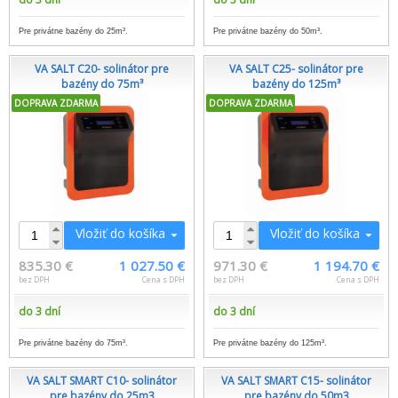
Pre privátne bazény do 25m³.
Pre privátne bazény do 50m³.
VA SALT C20- solinátor pre
VA SALT C25- solinátor pre
bazény do 75m³
bazény do 125m³
DOPRAVA ZDARMA
DOPRAVA ZDARMA
Vložiť do košíka
Vložiť do košíka
835.30 €
1 027.50 €
971.30 €
1 194.70 €
bez DPH
Cena s DPH
bez DPH
Cena s DPH
do 3 dní
do 3 dní
Pre privátne bazény do 75m³.
Pre privátne bazény do 125m³.
VA SALT SMART C10- solinátor
VA SALT SMART C15- solinátor
pre bazény do 25m3
pre bazény do 50m3