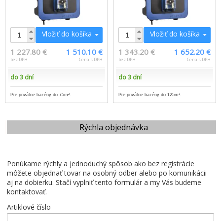
Vložiť do košíka
Vložiť do košíka
1 227.80 €
1 510.10 €
1 343.20 €
1 652.20 €
bez DPH
Cena s DPH
bez DPH
Cena s DPH
do 3 dní
do 3 dní
Pre privátne bazény do 75m³.
Pre privátne bazény do 125m³.
Rýchla objednávka
Ponúkame rýchly a jednoduchý spôsob ako bez registrácie
môžete objednať tovar na osobný odber alebo po komunikácii
aj na dobierku. Stačí vyplniť tento formulár a my Vás budeme
kontaktovať.
Artiklové číslo