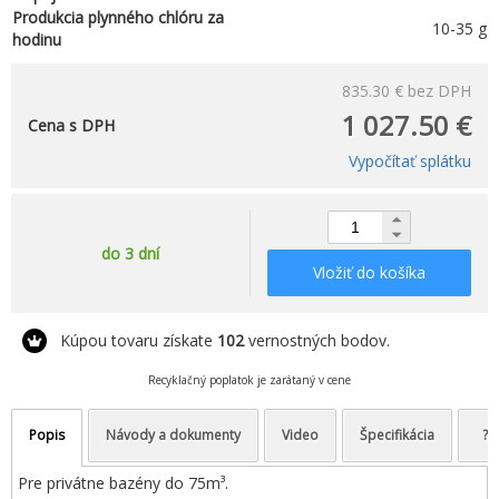
Produkcia plynného chlóru za
10-35 g
hodinu
835.30 €
bez DPH
1 027.50 €
Cena s DPH
Vypočítať splátku
do 3 dní
Vložiť do košíka
Kúpou tovaru získate
102
vernostných bodov.
Recyklačný poplatok je zarátaný v cene
Popis
Návody a dokumenty
Video
Špecifikácia
?
Pre privátne bazény do 75m³.