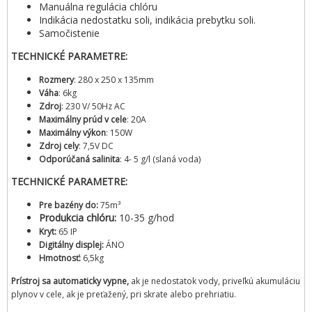
Manuálna regulácia chlóru
Indikácia nedostatku soli, indikácia prebytku soli.
Samočistenie
TECHNICKÉ PARAMETRE:
Rozmery
: 280 x 250 x 135mm
Váha
: 6kg
Zdroj
: 230 V/ 50Hz AC
Maximálny prúd v
cele
: 20A
Maximálny výkon
: 150W
Zdroj cely
: 7,5V DC
Odporúčaná salinita
: 4- 5 g/l (slaná voda)
TECHNICKÉ PARAMETRE:
Pre bazény do:
75m³
Produkcia chlóru:
10-35 g/hod
Kryt:
65 IP
Digitálny displej:
ÁNO
Hmotnosť:
6,5kg
Prístroj sa automaticky vypne,
ak je nedostatok vody, priveľkú akumuláciu
plynov v cele, ak je preťažený, pri skrate alebo prehriatiu.