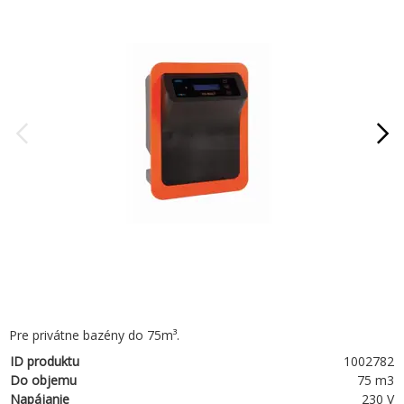
Pre privátne bazény do 75m³.
ID produktu
1002782
Do objemu
75 m3
Napájanie
230 V