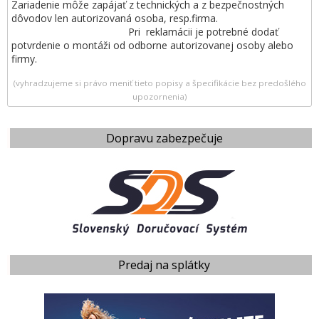
Zariadenie môže zapájať z technických a z bezpečnostných
dôvodov len autorizovaná osoba, resp.firma.
Pri reklamácii je potrebné dodať
potvrdenie o montáži od odborne autorizovanej osoby alebo
firmy.
(vyhradzujeme si právo meniť tieto popisy a špecifikácie bez predošlého
upozornenia)
Dopravu zabezpečuje
Predaj na splátky