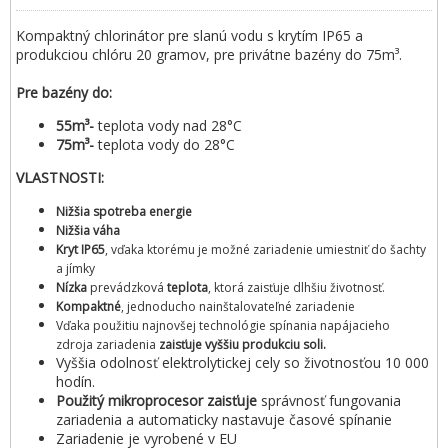
Kompaktný chlorinátor pre slanú vodu s krytím IP65 a
produkciou chlóru 20 gramov, pre privátne bazény do 75m³.
Pre bazény do:
55m³-
teplota vody nad 28°C
75m³-
teplota vody do 28°C
VLASTNOSTI:
Nižšia spotreba energie
Nižšia váha
Kryt IP65
, vďaka ktorému je možné zariadenie umiestniť do šachty
a jímky
Nízka
prevádzková
teplota
, ktorá zaisťuje dlhšiu životnosť.
Kompaktné
, jednoducho nainštalovateľné zariadenie
Vďaka použitiu najnovšej technológie spínania napájacieho
zdroja zariadenia
zaisťuje vyššiu produkciu soli.
Vyššia odolnosť elektrolytickej cely so životnosťou 10 000
hodín.
Použitý mikroprocesor zaisťuje
správnosť fungovania
zariadenia a automaticky nastavuje časové spínanie
Zariadenie je vyrobené v EU