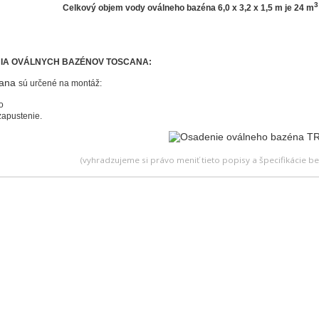
3
Celkový objem vody oválneho bazéna 6,0 x 3,2 x 1,5 m je 24 m
IA OVÁLNYCH BAZÉNOV TOSCANA:
ana
sú určené na montáž:
o
zapustenie.
(vyhradzujeme si právo meniť tieto popisy a špecifikácie 