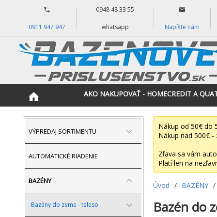
0948 48 33 55
0911 947 947
whatsapp
Napíšte nám
AKO NAKUPOVAŤ - HOMECREDIT A QUA
Nákup od 50€ do 5
VÝPREDAJ SORTIMENTU
Nákup nad 500€ - 
Zľava sa vám auto
AUTOMATICKÉ RIADENIE
Platí len na nezľav
BAZÉNY
Úvod
/
BAZÉNY
/
Bazén do z
Bazény do zeme - teleso