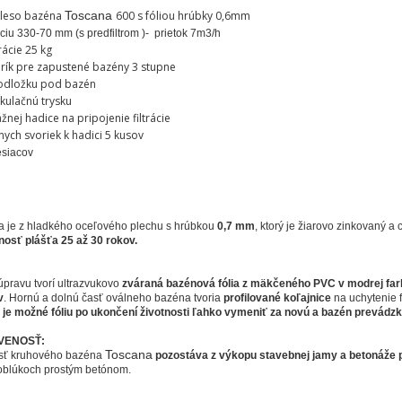
​
eleso bazéna
Toscana
600 s fóliou hrúbky 0,6mm
áciu 330-70 mm (s predfiltrom )- prietok 7m3/h
rácie 25 kg
rík pre zapustené bazény 3 stupne
odložku pod bazén
kulačnú trysku
nej hadice na pripojenie filtrácie
ych svoriek k hadici 5 kusov
esiacov
a je z hladkého oceľového plechu s hrúbkou
0,7 mm
, ktorý je žiarovo zinkovaný a
nosť plášťa 25 až 30 rokov.
pravu tvorí ultrazvukovo
zváraná bazénová fólia z mäkčeného PVC v modrej far
v
. Hornú a dolnú časť oválneho bazéna tvoria
profilované koľajnice
na uchytenie 
je možné fóliu po ukončení životnosti ľahko vymeniť za novú a bazén prevádz
VENOSŤ:
Toscana
osť kruhového bazéna
pozostáva z výkopu stavebnej jamy a betonáže 
oblúkoch prostým betónom.