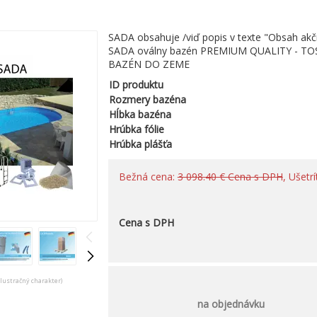
SADA obsahuje /viď popis v texte "Obsah akč
SADA oválny bazén PREMIUM QUALITY - TOS
BAZÉN DO ZEME
ID produktu
Rozmery bazéna
Hĺbka bazéna
Hrúbka fólie
Hrúbka plášťa
Bežná cena:
3 098.40 € Cena s DPH
, Ušetr
Cena s DPH
ilustračný charakter)
na objednávku