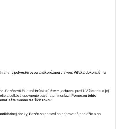
 chránený
polyesterovou antikoróznou
vrstvou.
Vďaka dokonalému
be.
Bazénová fólia má
hrúbku 0,6 mm,
ochranu proti UV žiareniu a jej
fólie a celkové spevnenie bazéna pri montáži.
Pomocou tohto
kovať ešte mnoho ďalších rokov.
podkladnej dosky.
Bazén sa postaví na pripravené podložie a po