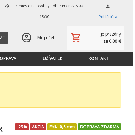
Výdajné miesto na osobný odber PO-PIA: 8:00 -
15:30
Prihlásiť sa
je prázdny
ať
Môj účet
za 0.00 €
OPRAVA
UŽÍVATEĽ
KONTAKT
x
-29%
AKCIA
Fólia 0,6 mm
DOPRAVA ZDARMA