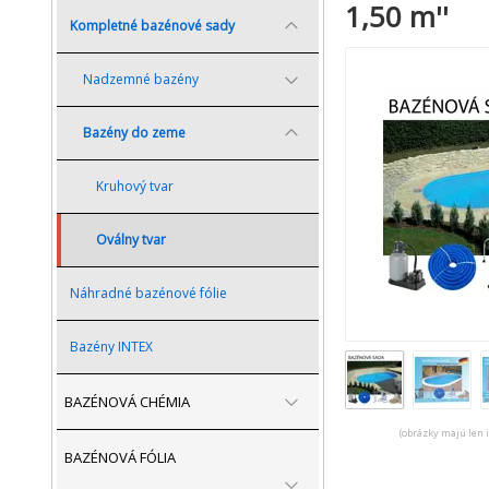
1,50 m''
Kompletné bazénové sady
Nadzemné bazény
Bazény do zeme
Kruhový tvar
Oválny tvar
Náhradné bazénové fólie
Bazény INTEX
BAZÉNOVÁ CHÉMIA
(obrázky majú len 
BAZÉNOVÁ FÓLIA