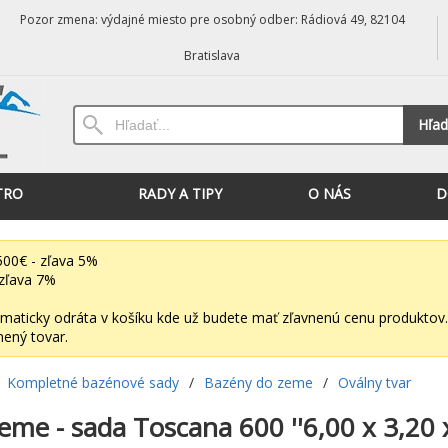
Pozor zmena: výdajné miesto pre osobný odber: Rádiová 49, 82104
Bratislava
Hľad
TRO
RADY A TIPY
O NÁS
D
00€ - zľava 5%
zľava 7%
maticky odráta v košíku kde už budete mať zľavnenú cenu produktov.
nený tovar.
Kompletné bazénové sady
/
Bazény do zeme
/
Oválny tvar
eme - sada Toscana 600 ''6,00 x 3,20 