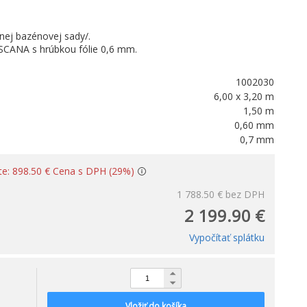
nej bazénovej sady/.
CANA s hrúbkou fólie 0,6 mm.
1002030
6,00 x 3,20 m
1,50 m
0,60 mm
0,7 mm
íte: 898.50 € Cena s DPH (29%)
1 788.50 €
bez DPH
2 199.90 €
Vypočítať splátku
Vložiť do košíka