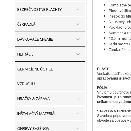
Kompletné t
BEZPEČNOSTNE PLACHTY
Pieskovú filtr
Piesok do filt
Nerezový reb
ČERPADLÁ
Podkladnú p
Skimmer a cir
10,5 m montáž
DÁVKOVAČE CHÉMIE
Sadu montážn
Záruka: 24 m
FILTRÁCIE
GERMICÍDNE ČISTIČE
PLÁŠŤ:
Vonkajší plášť bazén
spracovaniu je život
VZDUCHU
FÓLIA:
Vnútornú povrchovú ú
životnosť je 15 roko
HRAČKY & ZÁBAVA
unikátneho systému 
STAVEBNÁ PRIPRA
INŠTALAČNÝ MATERIÁL
Stavebná pripraven
obvode sa obsype v 
OHREVY BAZÉNOV