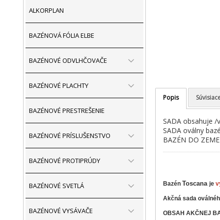
ALKORPLAN
BAZÉNOVÁ FÓLIA ELBE
BAZÉNOVÉ ODVLHČOVAČE
BAZÉNOVÉ PLACHTY
Popis
Súvisiac
BAZÉNOVÉ PRESTREŠENIE
SADA obsahuje /vi
SADA oválny baz
BAZÉNOVÉ PRÍSLUŠENSTVO
BAZÉN DO ZEME
BAZÉNOVÉ PROTIPRÚDY
Toscana
​
Bazén
je
v
BAZÉNOVÉ SVETLÁ
Akčná sada oválné
BAZÉNOVÉ VYSÁVAČE
OBSAH AKČNEJ B