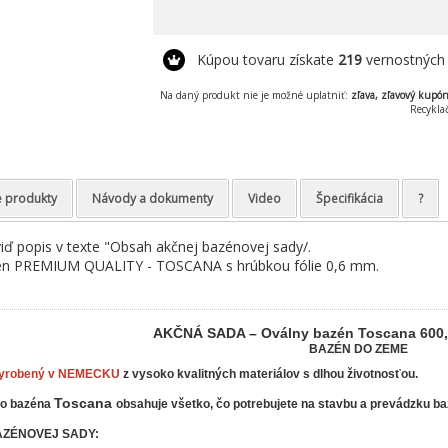
Kúpou tovaru získate
219
vernostných
Na daný produkt nie je možné uplatniť:
zľava, zľavový kupó
Recykla
e produkty
Návody a dokumenty
Video
Špecifikácia
?
ď popis v texte "Obsah akčnej bazénovej sady/.
én PREMIUM QUALITY - TOSCANA s hrúbkou fólie 0,6 mm.
AKČNÁ SADA – Oválny bazén
Toscana
​ 600
BAZÉN DO ZEME
yrobený v NEMECKU
z vysoko kvalitných materiálov s dlhou životnosťou.
Toscana
​
ho bazéna
obsahuje všetko, čo potrebujete na stavbu a prevádzku ba
AZÉNOVEJ SADY: