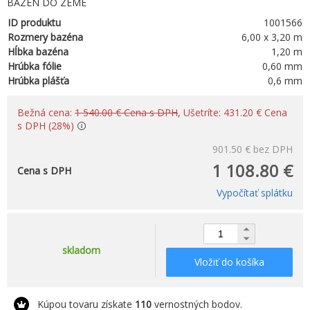
BAZÉN DO ZEME
ID produktu
1001566
Rozmery bazéna
6,00 x 3,20 m
Hĺbka bazéna
1,20 m
Hrúbka fólie
0,60 mm
Hrúbka plášťa
0,6 mm
Bežná cena:
1 540.00 € Cena s DPH
, Ušetríte: 431.20 € Cena
s DPH (28%)
901.50 €
bez DPH
1 108.80 €
Cena s DPH
Vypočítať splátku
skladom
Vložiť do košíka
Kúpou tovaru získate
110
vernostných bodov.