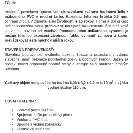
FÓLIA:
Vnútornú povrchovú úpravu tvorí
ultrazvukovo zváraná bazénová fólia z
mäkčeného PVC v modrej farbe.
Bazénová fólia má
hrúbku 0,6 mm,
ochranu proti UV žiareniu a jej
životnosť je 15 rokov.
Hornú a dolnú časť
oválneho bazéna tvoria
profilované koľajnice
na uchytenie fólie a celkové
spevnenie bazéna pri montáži.
Pomocou tohto unikátneho systému je
možné fóliu po ukončení životnosti ľahko vymeniť za novú a bazén
prevádzkovať ešte mnoho ďalších rokov.
STAVEBNÁ PRIPRAVENOSŤ:
Toscana
Stavebná pripravenosť oválneho bazéna
pozostáva z výkopu
stavebnej jamy, betonáže podkladnej dosky a oporných stienok. Bazén sa
postaví medzi pripravené oporné steny a obsype sa v oblúkoch prostým
betónom.
3
Celkový objem vody oválneho bazéna 6,00 x 3,2 x 1,2 m je 19 m
a výška
vodnej hladiny 110 cm.
OBSAH BALENIA:
Oceľový plech bazéna
Spojovacia lišta pre oceľový plech
Vnútorná PVC fólia
Spodné a vrchné koľajničky
Záruka: 24 mesiacov