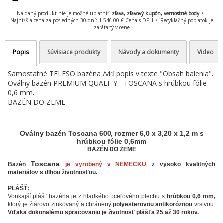
Na daný produkt nie je možné uplatniť:
zľava, zľavový kupón, vernostné body
Najnižšia cena za posledných 30 dní: 1 540.00 € Cena s DPH
Recyklačný poplatok je
zarátaný v cene
Popis
Súvisiace produkty
Návody a dokumenty
Video
Samostatné TELESO bazéna /viď popis v texte "Obsah balenia".
Oválny bazén PREMIUM QUALITY - TOSCANA s hrúbkou fólie
0,6 mm.
BAZÉN DO ZEME
Oválny bazén Toscana 600, rozmer 6,0 x 3,20 x 1,2 m s
hrúbkou fólie 0,6mm
BAZÉN DO ZEME
Toscana
Bazén
j
e vyrobený v NEMECKU
z vysoko kvalitných
materiálov s dlhou životnosťou.
PLÁŠŤ:
Vonkajší plášť bazéna je z hladkého oceľového plechu s
hrúbkou 0,6 mm,
ktorý je žiarovo zinkovaný a chránený
polyesterovou antikoróznou
vrstvou.
Vďaka dokonalému spracovaniu je životnosť plášťa 25 až 30 rokov.