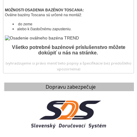
MOŽNOSTI OSADENIA BAZÉNOV TOSCANA:
Oválne bazény Toscana
sú určené na montáž:
​ do zeme
alebo k čiastočnému zapusteniu.
Všetko potrebné bazénové príslušenstvo môžete
dokúpiť u nás na stránke.
(vyhradzujeme si právo meniť tieto popisy a špecifikácie bez predošlého
upozornenia)
Dopravu zabezpečuje