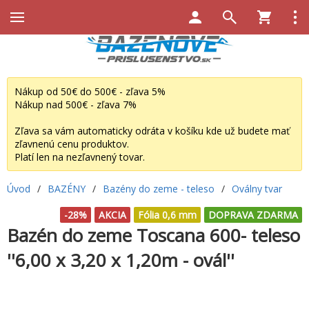
Nákup od 50€ do 500€ - zľava 5%
Nákup nad 500€ - zľava 7%
Zľava sa vám automaticky odráta v košíku kde už budete mať
zľavnenú cenu produktov.
Platí len na nezľavnený tovar.
Úvod
/
BAZÉNY
/
Bazény do zeme - teleso
/
Oválny tvar
-28%
AKCIA
Fólia 0,6 mm
DOPRAVA ZDARMA
Bazén do zeme Toscana 600- teleso
''6,00 x 3,20 x 1,20m - ovál''