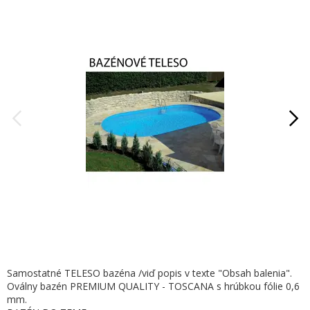
Samostatné TELESO bazéna /viď popis v texte "Obsah balenia".
Oválny bazén PREMIUM QUALITY - TOSCANA s hrúbkou fólie 0,6
mm.