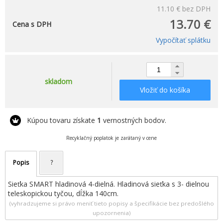
11.10 €
bez DPH
13.70 €
Cena s DPH
Vypočítať splátku
skladom
Vložiť do košíka
Kúpou tovaru získate
1
vernostných bodov.
Recyklačný poplatok je zarátaný v cene
Popis
?
Sieťka SMART hladinová 4-dielná. Hladinová sieťka s 3- dielnou
teleskopickou tyčou, dĺžka 140cm.
(vyhradzujeme si právo meniť tieto popisy a špecifikácie bez predošlého
upozornenia)