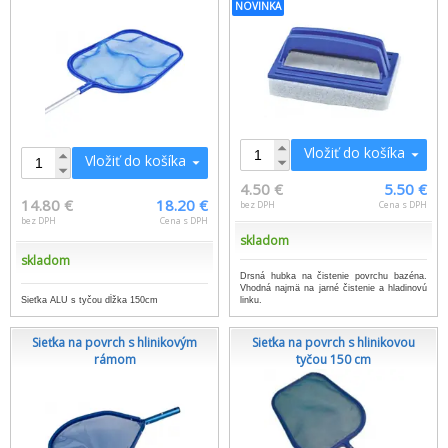
NOVINKA
Vložiť do košíka
Vložiť do košíka
4.50 €
5.50 €
14.80 €
18.20 €
bez DPH
Cena s DPH
bez DPH
Cena s DPH
skladom
skladom
Drsná hubka na čistenie povrchu bazéna.
Vhodná najmä na jarné čistenie a hladinovú
Sieťka ALU s tyčou dĺžka 150cm
linku.
Sieťka na povrch s hlinikovým
Sieťka na povrch s hlinikovou
rámom
tyčou 150 cm