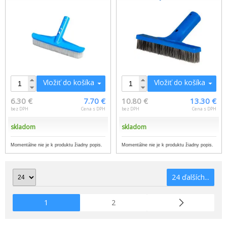
Vložiť do košíka
Vložiť do košíka
6.30 €
7.70 €
10.80 €
13.30 €
bez DPH
Cena s DPH
bez DPH
Cena s DPH
skladom
skladom
Momentálne nie je k produktu žiadny popis.
Momentálne nie je k produktu žiadny popis.
24 ďalších...
1
2