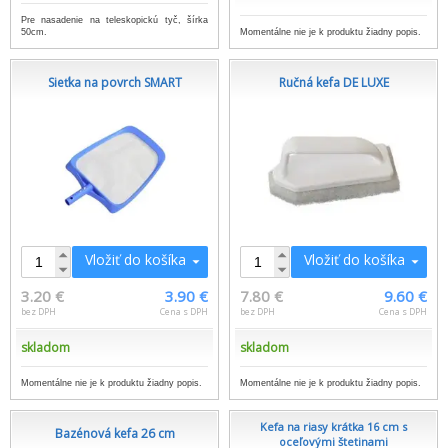
Pre nasadenie na teleskopickú tyč, šírka
50cm.
Momentálne nie je k produktu žiadny popis.
Sieťka na povrch SMART
Ručná kefa DE LUXE
Vložiť do košíka
Vložiť do košíka
3.20 €
3.90 €
7.80 €
9.60 €
bez DPH
Cena s DPH
bez DPH
Cena s DPH
skladom
skladom
Momentálne nie je k produktu žiadny popis.
Momentálne nie je k produktu žiadny popis.
Kefa na riasy krátka 16 cm s
Bazénová kefa 26 cm
oceľovými štetinami