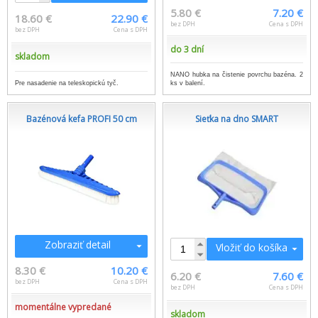
5.80 €
7.20 €
18.60 €
22.90 €
bez DPH
Cena s DPH
bez DPH
Cena s DPH
do 3 dní
skladom
NANO hubka na čistenie povrchu bazéna. 2
Pre nasadenie na teleskopickú tyč.
ks v balení.
Bazénová kefa PROFI 50 cm
Sieťka na dno SMART
Zobraziť detail
Vložiť do košíka
8.30 €
10.20 €
6.20 €
7.60 €
bez DPH
Cena s DPH
bez DPH
Cena s DPH
momentálne vypredané
skladom