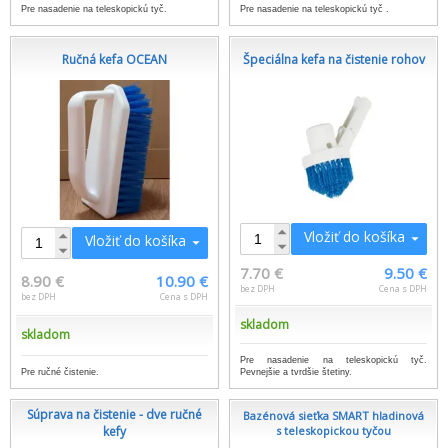
Pre nasadenie na teleskopickú tyč.
Pre nasadenie na teleskopickú tyč .
Ručná kefa OCEAN
Špeciálna kefa na čistenie rohov
Vložiť do košíka
Vložiť do košíka
7.70 €
9.50 €
8.90 €
10.90 €
bez DPH
Cena s DPH
bez DPH
Cena s DPH
skladom
skladom
Pre nasadenie na teleskopickú tyč.
Pre ručné čistenie.
Pevnejšie a tvrdšie štetiny.
Súprava na čistenie - dve ručné
Bazénová sieťka SMART hladinová
kefy
s teleskopickou tyčou