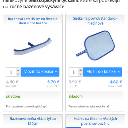
hliníkovými
teleskopickými tyčkami
, ktoré sa používajú
na
ručné bazénové vysávače
.
Sieťka na povrch Standard -
Bazénová kefa 45 cm na čistenie
stien a dna bazéna
hladinová
Vložiť do košíka
Vložiť do košíka
4.60 €
5.70 €
3.90 €
4.80 €
bez DPH
Cena s DPH
bez DPH
Cena s DPH
skladom
skladom
Pre nasadenie na teleskopickú tyč.
Pre nasadenie na teleskopickú tyč.
Bazénová sieťka ALU s tyčou
Hubka na čistenie všetkých
150cm
povrchov bazénu