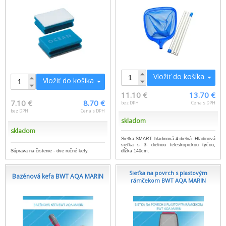
Vložiť do košíka
Vložiť do košíka
11.10 €
13.70 €
7.10 €
8.70 €
bez DPH
Cena s DPH
bez DPH
Cena s DPH
skladom
skladom
Sieťka SMART hladinová 4-dielná. Hladinová
sieťka s 3- dielnou teleskopickou tyčou,
Súprava na čistenie - dve ručné kefy.
dĺžka 140cm.
Sieťka na povrch s plastovým
Bazénová kefa BWT AQA MARIN
rámčekom BWT AQA MARIN