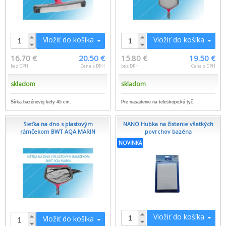
Vložiť do košíka
Vložiť do košíka
16.70 €
20.50 €
15.80 €
19.50 €
bez DPH
Cena s DPH
bez DPH
Cena s DPH
skladom
skladom
Šírka bazénovej kefy 45 cm.
Pre nasadenie na teleskopickú tyč.
Sieťka na dno s plastovým
NANO Hubka na čistenie všetkých
rámčekom BWT AQA MARIN
povrchov bazéna
NOVINKA
Vložiť do košíka
Vložiť do košíka