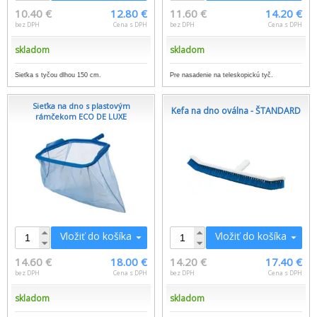
10.40 €
12.80 €
11.60 €
14.20 €
bez DPH
Cena s DPH
bez DPH
Cena s DPH
skladom
skladom
Sieťka s tyčou dlhou 150 cm.
Pre nasadenie na teleskopickú tyč.
Sieťka na dno s plastovým
Kefa na dno oválna - ŠTANDARD
rámčekom ECO DE LUXE
Vložiť do košíka
Vložiť do košíka
14.60 €
18.00 €
14.20 €
17.40 €
bez DPH
Cena s DPH
bez DPH
Cena s DPH
skladom
skladom