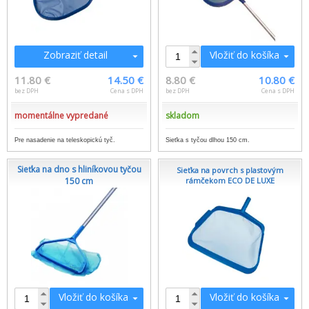
Zobraziť detail
Vložiť do košíka
11.80 €
14.50 €
8.80 €
10.80 €
bez DPH
Cena s DPH
bez DPH
Cena s DPH
momentálne vypredané
skladom
Pre nasadenie na teleskopickú tyč.
Sieťka s tyčou dlhou 150 cm.
Sieťka na dno s hliníkovou tyčou
Sieťka na povrch s plastovým
150 cm
rámčekom ECO DE LUXE
Vložiť do košíka
Vložiť do košíka