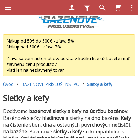
Nákup od 50€ do 500€ - zľava 5%
Nákup nad 500€ - zľava 7%
Zľava sa vám automaticky odráta v košíku kde už budete mať
zľavnenú cenu produktov.
Platí len na nezľavnený tovar.
Úvod
/
BAZÉNOVÉ PRÍSLUŠENSTVO
/
Sieťky a kefy
Sieťky a kefy
Dodávame
bazénové sieťky a kefy na údržbu bazénov
.
Bazénové sieťky
hladinové
a sieťky na
dno
bazéna.
Kefy
na čistenie stien,
dna
a ostatných
povrchových nečistôt
na bazéne
. Bazénové
sieťky
a
kefy
sú kompatibilné s