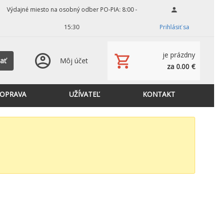
Výdajné miesto na osobný odber PO-PIA: 8:00 -
15:30
Prihlásiť sa
je prázdny
ať
Môj účet
za 0.00 €
OPRAVA
UŽÍVATEĽ
KONTAKT