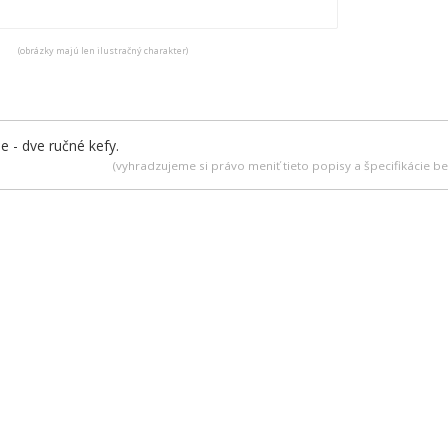
(obrázky majú len ilustračný charakter)
e - dve ručné kefy.
(vyhradzujeme si právo meniť tieto popisy a špecifikácie 