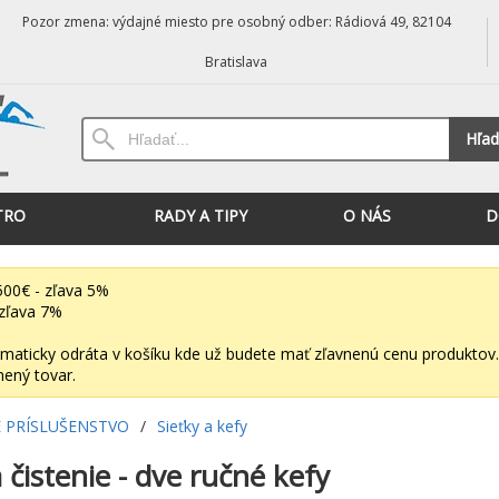
Pozor zmena: výdajné miesto pre osobný odber: Rádiová 49, 82104
Bratislava
Hľad
TRO
RADY A TIPY
O NÁS
D
00€ - zľava 5%
zľava 7%
maticky odráta v košíku kde už budete mať zľavnenú cenu produktov.
nený tovar.
 PRÍSLUŠENSTVO
/
Sieťky a kefy
čistenie - dve ručné kefy