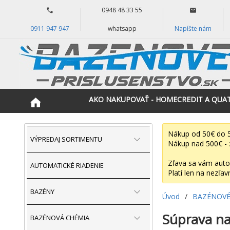
0948 48 33 55
0911 947 947
whatsapp
Napíšte nám
AKO NAKUPOVAŤ - HOMECREDIT A QUA
Nákup od 50€ do 5
VÝPREDAJ SORTIMENTU
Nákup nad 500€ - 
Zľava sa vám auto
AUTOMATICKÉ RIADENIE
Platí len na nezľav
BAZÉNY
Úvod
/
BAZÉNOVÉ
Súprava na 
BAZÉNOVÁ CHÉMIA