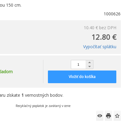
hou 150 cm.
1000626
10.40 €
bez DPH
12.80 €
Vypočítať splátku
kladom
Vložiť do košíka
aru získate
1
vernostných bodov.
Recyklačný poplatok je zarátaný v cene