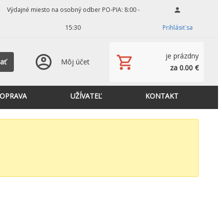
Výdajné miesto na osobný odber PO-PIA: 8:00 -
15:30
Prihlásiť sa
je prázdny
ať
Môj účet
za 0.00 €
OPRAVA
UŽÍVATEĽ
KONTAKT