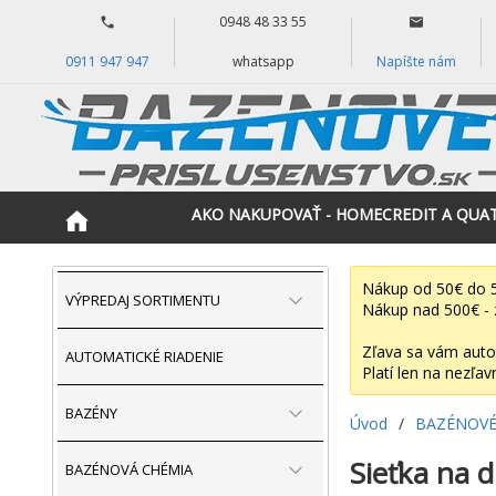
0948 48 33 55
0911 947 947
whatsapp
Napíšte nám
AKO NAKUPOVAŤ - HOMECREDIT A QUA
Nákup od 50€ do 5
VÝPREDAJ SORTIMENTU
Nákup nad 500€ - 
Zľava sa vám auto
AUTOMATICKÉ RIADENIE
Platí len na nezľav
BAZÉNY
Úvod
/
BAZÉNOVÉ
Sieťka na 
BAZÉNOVÁ CHÉMIA