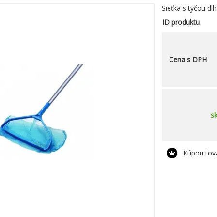
Sieťka s tyčou dl
ID produktu
Cena s DPH
s
Kúpou tov