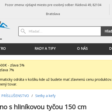
Pozor zmena: výdajné miesto pre osobný odber: Rádiová 49, 82104
Bratislava
Hľad
TRO
RADY A TIPY
O NÁS
D
00€ - zľava 5%
zľava 7%
maticky odráta v košíku kde už budete mať zľavnenú cenu produktov.
nený tovar.
 PRÍSLUŠENSTVO
/
Sieťky a kefy
dno s hliníkovou tyčou 150 cm