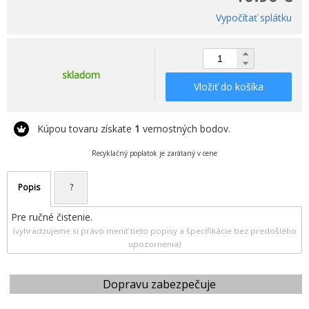
Vypočítať splátku
skladom
Vložiť do košíka
Kúpou tovaru získate
1
vernostných bodov.
Recyklačný poplatok je zarátaný v cene
Popis
?
Pre ručné čistenie.
(vyhradzujeme si právo meniť tieto popisy a špecifikácie bez predošlého
upozornenia)
Dopravu zabezpečuje