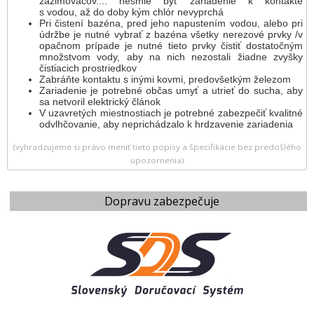
zazimovačov.... nesmie byť zariadenie k kontakte
s vodou, až do doby kým chlór nevyprchá
Pri čistení bazéna, pred jeho napustením vodou, alebo pri
údržbe je nutné vybrať z bazéna všetky nerezové prvky /v
opačnom prípade je nutné tieto prvky čistiť dostatočným
množstvom vody, aby na nich nezostali žiadne zvyšky
čistiacich prostriedkov
Zabráňte kontaktu s inými kovmi, predovšetkým železom
Zariadenie je potrebné občas umyť a utrieť do sucha, aby
sa netvoril elektrický článok
V uzavretých miestnostiach je potrebné zabezpečiť kvalitné
odvlhčovanie, aby neprichádzalo k hrdzavenie zariadenia
(vyhradzujeme si právo meniť tieto popisy a špecifikácie bez predošlého
upozornenia)
Dopravu zabezpečuje