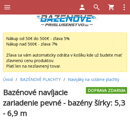
Nákup od 50€ do 500€ - zľava 5%
Nákup nad 500€ - zľava 7%
Zľava sa vám automaticky odráta v košíku kde už budete mať
zľavnenú cenu produktov.
Platí len na nezľavnený tovar.
Úvod
/
BAZÉNOVÉ PLACHTY
/
Navijáky na solárne plachty
Bazénové navíjacie
DOPRAVA ZDARMA
zariadenie pevné - bazény šírky: 5,3
- 6,9 m