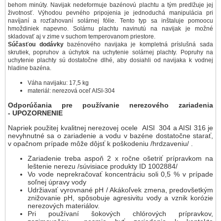
behom minúty. Navijak nedeformuje bazénovú plachtu a tým predlžuje jej
životnosť. Výhodou pevného pripojenia je jednoduchá manipulácia pri
navíjaní a rozťahovaní solárnej fólie. Tento typ sa inštaluje pomoocu
hmoždiniek napevno. Solárnu plachtu navinutú na navijak je možné
skladovať aj v zime v suchom temperovanom priestore.
Súčasťou dodávky
bazénového navijaka je kompletná príslušná sada
skrutiek, popruhov a úchytok na uchytenie solárnej plachty. Popruhy na
uchytenie plachty sú dostatočne dlhé, aby dosiahli od navijaka k vodnej
hladine bazéna.
Váha navijaku: 17,5 kg
materiál: nerezová oceľ AISI-304
Odporúčania pre používanie nerezového zariadenia
- UPOZORNENIE
Napriek použitej kvalitnej nerezovej ocele AISI 304 a AISI 316 je
nevyhnutné sa o zariadenie a vodu v bazéne dostatočne starať,
v opačnom prípade môže dôjsť k poškodeniu /hrdzaveniu/ .
Zariadenie treba aspoň 2 x ročne ošetriť prípravkom na
leštenie nerezu /súvisiace produkty ID 1002884/
Vo vode neprekračovať koncentráciu soli 0,5 % v prípade
soľnej úpravy vody
Udržiavať vyrovnané pH / Akákoľvek zmena, predovšetkým
znižovanie pH, spôsobuje agresivitu vody a vznik korózie
nerezových materiálov.
Pri používaní šokových chlórových prípravkov,