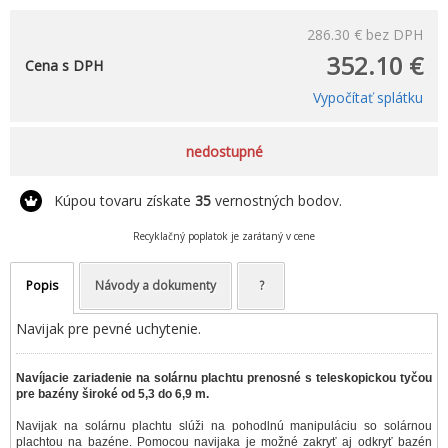
286.30 €
bez DPH
352.10 €
Cena s DPH
Vypočítať splátku
nedostupné
Kúpou tovaru získate
35
vernostných bodov.
Recyklačný poplatok je zarátaný v cene
Popis
Návody a dokumenty
?
Navijak pre pevné uchytenie.
Navíjacie zariadenie na solárnu plachtu prenosné s teleskopickou tyčou
pre bazény široké od 5,3 do 6,9 m.
Navijak na solárnu plachtu slúži na pohodlnú manipuláciu so solárnou
plachtou na bazéne. Pomocou navijaka je možné zakryť aj odkryť bazén