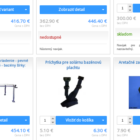
ť variant
Zobraziť detail
300.00 €
416.70 €
362.90 €
446.40 €
bez DPH
Cena s DPH
bez DPH
Cena s DPH
skladom
nedostupné
Navijak pre 
Nástenný navijak.
nastaviteľný.
ariadenie - pevné
Príchytka pre solárnu bazénovú
Aretačné za
 - bazény šírky:
plachtu
etail
Vložiť do košíka
454.10 €
5.10 €
6.30 €
7.90 €
Cena s DPH
bez DPH
Cena s DPH
bez DPH