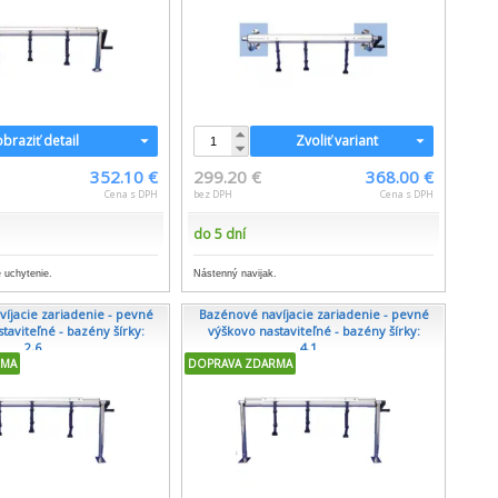
braziť detail
Zvoliť variant
352.10 €
299.20 €
368.00 €
Cena s DPH
bez DPH
Cena s DPH
do 5 dní
 uchytenie.
Nástenný navijak.
íjacie zariadenie - pevné
Bazénové navíjacie zariadenie - pevné
taviteľné - bazény šírky:
výškovo nastaviteľné - bazény šírky:
2,6...
4,1...
RMA
DOPRAVA ZDARMA