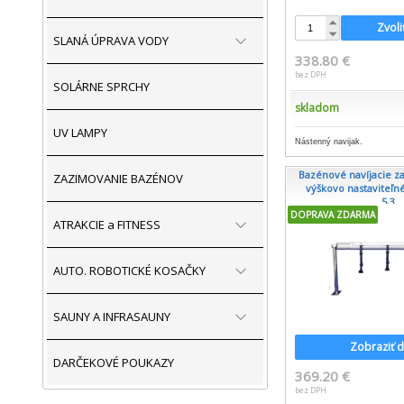
Zvoli
SLANÁ ÚPRAVA VODY
338.80 €
bez DPH
SOLÁRNE SPRCHY
skladom
UV LAMPY
Nástenný navijak.
Bazénové navíjacie z
ZAZIMOVANIE BAZÉNOV
výškovo nastaviteľné
5,3...
DOPRAVA ZDARMA
ATRAKCIE a FITNESS
AUTO. ROBOTICKÉ KOSAČKY
SAUNY A INFRASAUNY
Zobraziť d
DARČEKOVÉ POUKAZY
369.20 €
bez DPH