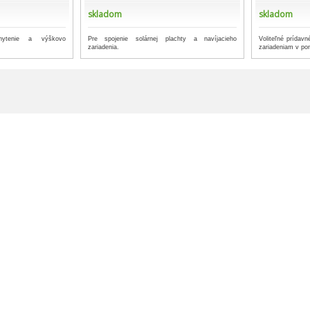
skladom
skladom
hytenie a výškovo
Pre spojenie solárnej plachty a navíjacieho
Voliteľné prídavn
zariadenia.
zariadeniam v po