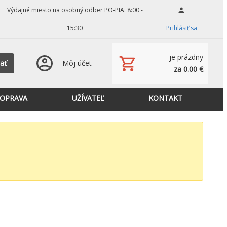
Výdajné miesto na osobný odber PO-PIA: 8:00 -
15:30
Prihlásiť sa
je prázdny
ať
Môj účet
za 0.00 €
OPRAVA
UŽÍVATEĽ
KONTAKT