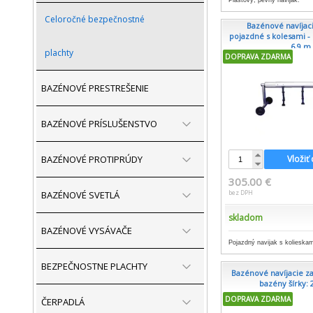
Plastový, pevný navijak.
Celoročné bezpečnostné
Bazénové navíjac
pojazdné s kolesami - b
6,9 m.
plachty
DOPRAVA ZDARMA
BAZÉNOVÉ PRESTREŠENIE
BAZÉNOVÉ PRÍSLUŠENSTVO
BAZÉNOVÉ PROTIPRÚDY
Vložiť
305.00 €
bez DPH
BAZÉNOVÉ SVETLÁ
skladom
BAZÉNOVÉ VYSÁVAČE
Pojazdný navijak s kolieskam
BEZPEČNOSTNE PLACHTY
Bazénové navíjacie z
bazény šírky: 2
DOPRAVA ZDARMA
ČERPADLÁ