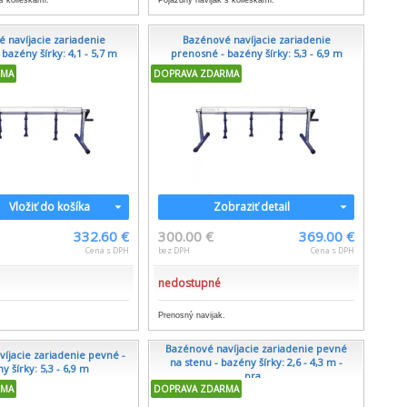
s kolieskami.
Pojazdný navijak s kolieskami.
 navíjacie zariadenie
Bazénové navíjacie zariadenie
bazény šírky: 4,1 - 5,7 m
prenosné - bazény šírky: 5,3 - 6,9 m
RMA
DOPRAVA ZDARMA
Vložiť do košíka
Zobraziť detail
332.60 €
300.00 €
369.00 €
Cena s DPH
bez DPH
Cena s DPH
nedostupné
.
Prenosný navijak.
Bazénové navíjacie zariadenie pevné
íjacie zariadenie pevné -
na stenu - bazény šírky: 2,6 - 4,3 m -
y šírky: 5,3 - 6,9 m
pra...
RMA
DOPRAVA ZDARMA