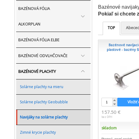
Bazénové navijaky 
BAZÉNOVÁ FÓLIA
Pokiaľ si chcete
ALKORPLAN
TOP
Abece
BAZÉNOVÁ FÓLIA ELBE
Bazénové navíjaci
plastové - bazény ší
BAZÉNOVÉ ODVLHČOVAČE
BAZÉNOVÉ PLACHTY
Solárne plachty na mieru
Solárne plachty Geobubble
Vložiť
157.50 €
Navijáky na solárne plachty
bez DPH
skladom
Zimné krycie plachty