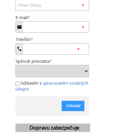
E-mail
*
Telefón
*
Spôsob prevzatia
*
Súhlasím s
spracovaním osobných
údajov
Odoslať
Dopravu zabezpečuje