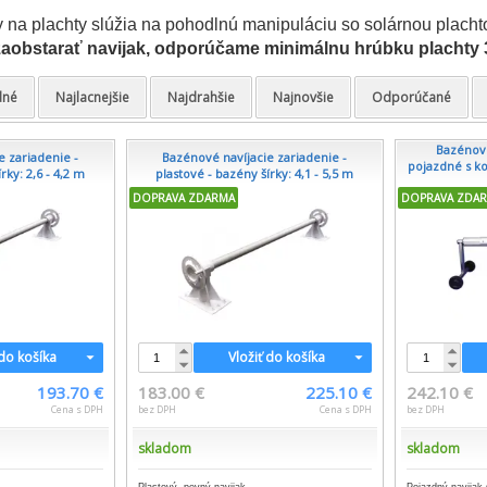
na plachty slúžia na pohodlnú manipuláciu so solárnou plachto
 zaobstarať navijak, odporúčame minimálnu hrúbku plachty
dné
Najlacnejšie
Najdrahšie
Najnovšie
Odporúčané
Bazénové
e zariadenie -
Bazénové navíjacie zariadenie -
pojazdné s ko
rky: 2,6 - 4,2 m
plastové - bazény šírky: 4,1 - 5,5 m
DOPRAVA ZDARMA
DOPRAVA ZDA
 do košíka
Vložiť do košíka
193.70 €
183.00 €
225.10 €
242.10 €
Cena s DPH
bez DPH
Cena s DPH
bez DPH
skladom
skladom