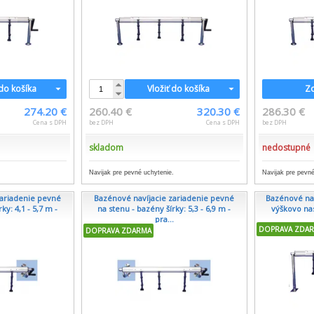
 do košíka
Vložiť do košíka
Zo
274.20 €
260.40 €
320.30 €
286.30 €
Cena s DPH
bez DPH
Cena s DPH
bez DPH
skladom
nedostupné
Navijak pre pevné uchytenie.
Navijak pre pevné
zariadenie pevné
Bazénové navíjacie zariadenie pevné
Bazénové nav
ky: 4,1 - 5,7 m -
na stenu - bazény šírky: 5,3 - 6,9 m -
výškovo nas
.
pra...
DOPRAVA ZDA
DOPRAVA ZDARMA