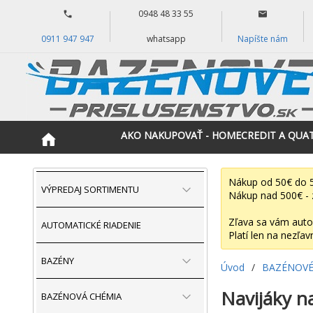
0948 48 33 55
0911 947 947
whatsapp
Napíšte nám
AKO NAKUPOVAŤ - HOMECREDIT A QUA
Nákup od 50€ do 5
VÝPREDAJ SORTIMENTU
Nákup nad 500€ - 
Zľava sa vám auto
AUTOMATICKÉ RIADENIE
Platí len na nezľav
BAZÉNY
Úvod
/
BAZÉNOVÉ
Navijáky n
BAZÉNOVÁ CHÉMIA