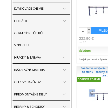
DÁVKOVAČE CHÉMIE
FILTRÁCIE
Vložiť
GERMICÍDNE ČISTIČE
222.90 €
bez DPH
VZDUCHU
skladom
HRAČKY & ZÁBAVA
Navijak pre pevné uchytenie.
Bazénové navíjacie 
INŠTALAČNÝ MATERIÁL
na stenu - bazény šír
pra..
DOPRAVA ZDARMA
OHREVY BAZÉNOV
PREDMONTÁŽNE DIELY
REBRÍKY & SCHODÍKY