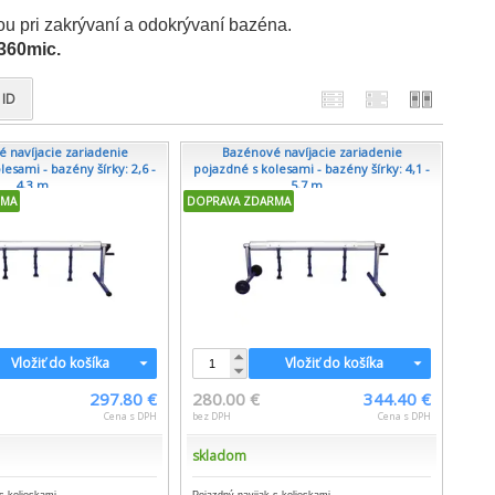
u pri zakrývaní a odokrývaní bazéna.
 360mic.
ID
 navíjacie zariadenie
Bazénové navíjacie zariadenie
lesami - bazény šírky: 2,6 -
pojazdné s kolesami - bazény šírky: 4,1 -
4,3 m...
5,7 m...
RMA
DOPRAVA ZDARMA
Vložiť do košíka
Vložiť do košíka
297.80 €
280.00 €
344.40 €
Cena s DPH
bez DPH
Cena s DPH
skladom