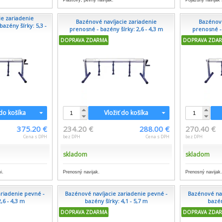
Plastový, pevný navijak.
Pojazdný navijak 
ie zariadenie
Bazénové navíjacie zariadenie
Bazénové
azény šírky: 5,3 -
prenosné - bazény šírky: 2,6 - 4,3 m
prenosné - 
..
DOPRAVA ZDARMA
DOPRAVA ZDA
 do košíka
Vložiť do košíka
375.20 €
234.20 €
288.00 €
270.40 €
Cena s DPH
bez DPH
Cena s DPH
bez DPH
skladom
skladom
i.
Prenosný navijak.
Prenosný navijak
ariadenie pevné -
Bazénové navíjacie zariadenie pevné -
Bazénové nav
,6 - 4,3 m
bazény šírky: 4,1 - 5,7 m
bazén
DOPRAVA ZDARMA
DOPRAVA ZDA