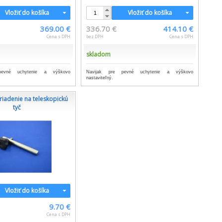
Vložiť do košíka
Vložiť do košíka
369.00 €
336.70 €
414.10 €
Cena s DPH
bez DPH
Cena s DPH
skladom
pevné uchytenie a výškovo
Navijak pre pevné uchytenie a výškovo
nastaviteľný.
riadenie na teleskopickú
tyč
Vložiť do košíka
9.70 €
Cena s DPH