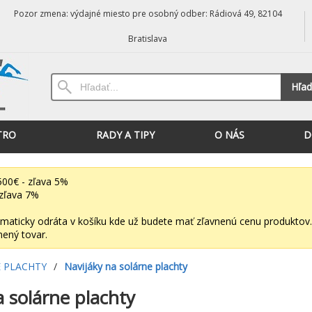
Pozor zmena: výdajné miesto pre osobný odber: Rádiová 49, 82104
Bratislava
Hľad
TRO
RADY A TIPY
O NÁS
D
00€ - zľava 5%
zľava 7%
maticky odráta v košíku kde už budete mať zľavnenú cenu produktov.
nený tovar.
 PLACHTY
/
Navijáky na solárne plachty
a solárne plachty