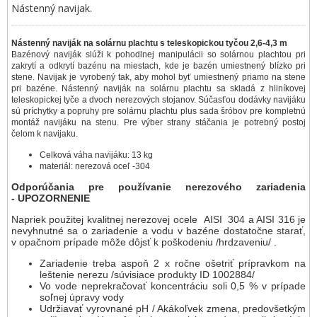
Nástenný navijak.
Nástenný naviják na solárnu plachtu s teleskopickou tyčou 2,6-4,3 m
Bazénový naviják slúži k pohodlnej manipulácii so solárnou plachtou pri
zakrytí a odkrytí bazénu na miestach, kde je bazén umiestnený blízko pri
stene. Navijak je vyrobený tak, aby mohol byť umiestnený priamo na stene
pri bazéne. Nástenný naviják na solárnu plachtu sa skladá z hliníkovej
teleskopickej tyče a dvoch nerezových stojanov. Súčasťou dodávky navijáku
sú príchytky a popruhy pre solárnu plachtu plus sada šróbov pre kompletnú
montáž navijáku na stenu. Pre výber strany stáčania je potrebný postoj
čelom k navijaku.
Celková váha navijáku: 13 kg
materiál: nerezová oceľ -304
Odporúčania pre používanie nerezového zariadenia
- UPOZORNENIE
Napriek použitej kvalitnej nerezovej ocele AISI 304 a AISI 316 je
nevyhnutné sa o zariadenie a vodu v bazéne dostatočne starať,
v opačnom prípade môže dôjsť k poškodeniu /hrdzaveniu/ .
Zariadenie treba aspoň 2 x ročne ošetriť prípravkom na
leštenie nerezu /súvisiace produkty ID 1002884/
Vo vode neprekračovať koncentráciu soli 0,5 % v prípade
soľnej úpravy vody
Udržiavať vyrovnané pH / Akákoľvek zmena, predovšetkým