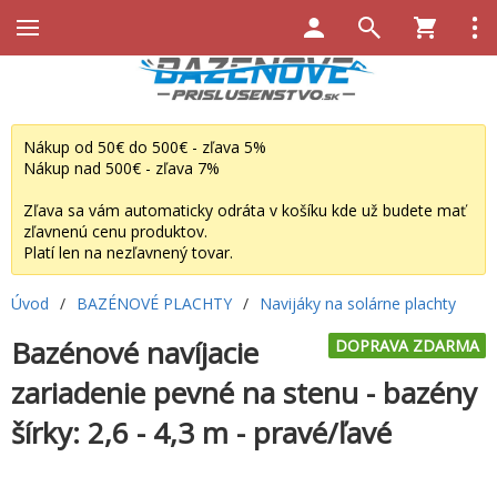
Nákup od 50€ do 500€ - zľava 5%
Nákup nad 500€ - zľava 7%
Zľava sa vám automaticky odráta v košíku kde už budete mať
zľavnenú cenu produktov.
Platí len na nezľavnený tovar.
Úvod
/
BAZÉNOVÉ PLACHTY
/
Navijáky na solárne plachty
Bazénové navíjacie
DOPRAVA ZDARMA
zariadenie pevné na stenu - bazény
šírky: 2,6 - 4,3 m - pravé/ľavé