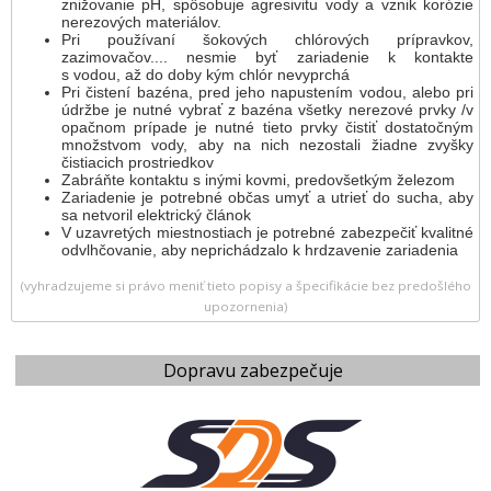
znižovanie pH, spôsobuje agresivitu vody a vznik korózie
nerezových materiálov.
Pri používaní šokových chlórových prípravkov,
zazimovačov.... nesmie byť zariadenie k kontakte
s vodou, až do doby kým chlór nevyprchá
Pri čistení bazéna, pred jeho napustením vodou, alebo pri
údržbe je nutné vybrať z bazéna všetky nerezové prvky /v
opačnom prípade je nutné tieto prvky čistiť dostatočným
množstvom vody, aby na nich nezostali žiadne zvyšky
čistiacich prostriedkov
Zabráňte kontaktu s inými kovmi, predovšetkým železom
Zariadenie je potrebné občas umyť a utrieť do sucha, aby
sa netvoril elektrický článok
V uzavretých miestnostiach je potrebné zabezpečiť kvalitné
odvlhčovanie, aby neprichádzalo k hrdzavenie zariadenia
(vyhradzujeme si právo meniť tieto popisy a špecifikácie bez predošlého
upozornenia)
Dopravu zabezpečuje