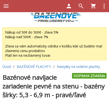
Nákup od 50€ do 500€ - zľava 5%
Nákup nad 500€ - zľava 7%
Zľava sa vám automaticky odráta v košíku kde už budete mať
zľavnenú cenu produktov.
Platí len na nezľavnený tovar.
Úvod
/
BAZÉNOVÉ PLACHTY
/
Navijáky na solárne plachty
Bazénové navíjacie
DOPRAVA ZDARMA
zariadenie pevné na stenu - bazény
šírky: 5,3 - 6,9 m - pravé/ľavé