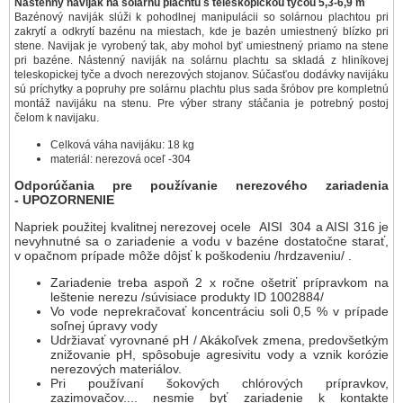
Nástenný naviják na solárnu plachtu s teleskopickou tyčou 5,3-6,9 m
Bazénový naviják slúži k pohodlnej manipulácii so solárnou plachtou pri
zakrytí a odkrytí bazénu na miestach, kde je bazén umiestnený blízko pri
stene. Navijak je vyrobený tak, aby mohol byť umiestnený priamo na stene
pri bazéne. Nástenný naviják na solárnu plachtu sa skladá z hliníkovej
teleskopickej tyče a dvoch nerezových stojanov. Súčasťou dodávky navijáku
sú príchytky a popruhy pre solárnu plachtu plus sada šróbov pre kompletnú
montáž navijáku na stenu. Pre výber strany stáčania je potrebný postoj
čelom k navijaku.
Celková váha navijáku: 18 kg
materiál: nerezová oceľ -304
Odporúčania pre používanie nerezového zariadenia
- UPOZORNENIE
Napriek použitej kvalitnej nerezovej ocele AISI 304 a AISI 316 je
nevyhnutné sa o zariadenie a vodu v bazéne dostatočne starať,
v opačnom prípade môže dôjsť k poškodeniu /hrdzaveniu/ .
Zariadenie treba aspoň 2 x ročne ošetriť prípravkom na
leštenie nerezu /súvisiace produkty ID 1002884/
Vo vode neprekračovať koncentráciu soli 0,5 % v prípade
soľnej úpravy vody
Udržiavať vyrovnané pH / Akákoľvek zmena, predovšetkým
znižovanie pH, spôsobuje agresivitu vody a vznik korózie
nerezových materiálov.
Pri používaní šokových chlórových prípravkov,
zazimovačov.... nesmie byť zariadenie k kontakte