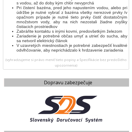
s vodou, až do doby kým chlór nevyprchá
Pri čistení bazéna, pred jeho napustením vodou, alebo pri
údržbe je nutné vybrať z bazéna všetky nerezové prvky /v
opačnom prípade je nutné tieto prvky čistiť dostatočným
množstvom vody, aby na nich nezostali žiadne zvyšky
čistiacich prostriedkov
Zabráňte kontaktu s inými kovmi, predovšetkým železom
Zariadenie je potrebné občas umyť a utrieť do sucha, aby
sa netvoril elektrický článok
V uzavretých miestnostiach je potrebné zabezpečiť kvalitné
odvlhčovanie, aby neprichádzalo k hrdzavenie zariadenia
(vyhradzujeme si právo meniť tieto popisy a špecifikácie bez predošlého
upozornenia)
Dopravu zabezpečuje