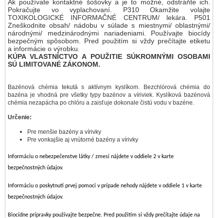
Ak používate kontaktné šošovky a je to možné, odstráňte ich.
Pokračujte vo vyplachovaní. P310 Okamžite volajte
TOXIKOLOGICKÉ INFORMAČNÉ CENTRUM/ lekára. P501
Zneškodnite obsah/ nádobu v súlade s miestnymi/ oblastnými/
národnými/ medzinárodnými nariadeniami. Používajte biocídy
bezpečným spôsobom. Pred použitím si vždy prečítajte etiketu
a informácie o výrobku.
KÚPA VLASTNÍCTVO A POUŽITIE SÚKROMNÝMI OSOBAMI
SÚ LIMITOVANÉ ZÁKONOM.
Bazénová chémia tekutá s aktívnym kyslíkom. Bezchlórová chémia do
bazéna je vhodná pre všetky typy bazénov a víriviek. Kyslíková bazénová
chémia nezapácha po chlóru a zaisťuje dokonale čistú vodu v bazéne.
Určenie:
Pre menšie bazény a vírivky
Pre vonkajšie aj vnútorné bazény a vírivky
Informáciu o nebezpečenstve látky / zmesi nájdete v oddiele 2 v karte
bezpečnostných údajov.
Informáciu o poskytnutí prvej pomoci v prípade nehody nájdete v oddiele 1 v karte
bezpečnostných údajov.
Biocídne prípravky používajte bezpečne. Pred použitím si vždy prečítajte údaje na