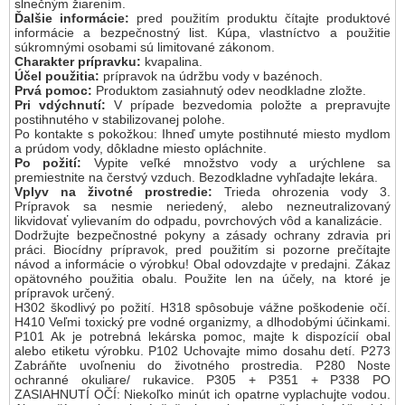
slnečným žiarením.
Ďalšie informácie:
pred použitím produktu čítajte produktové
informácie a bezpečnostný list. Kúpa, vlastníctvo a použitie
súkromnými osobami sú limitované zákonom.
Charakter prípravku:
kvapalina.
Účel použitia:
prípravok na údržbu vody v bazénoch.
Prvá pomoc:
Produktom zasiahnutý odev neodkladne zložte.
Pri vdýchnutí:
V prípade bezvedomia položte a prepravujte
postihnutého v stabilizovanej polohe.
Po kontakte s pokožkou: Ihneď umyte postihnuté miesto mydlom
a prúdom vody, dôkladne miesto opláchnite.
Po požití:
Vypite veľké množstvo vody a urýchlene sa
premiestnite na čerstvý vzduch. Bezodkladne vyhľadajte lekára.
Vplyv na životné prostredie:
Trieda ohrozenia vody 3.
Prípravok sa nesmie neriedený, alebo nezneutralizovaný
likvidovať vylievaním do odpadu, povrchových vôd a kanalizácie.
Dodržujte bezpečnostné pokyny a zásady ochrany zdravia pri
práci. Biocídny prípravok, pred použitím si pozorne prečítajte
návod a informácie o výrobku! Obal odovzdajte v predajni. Zákaz
opätovného použitia obalu. Použite len na účely, na ktoré je
prípravok určený.
H302 škodlivý po požití. H318 spôsobuje vážne poškodenie očí.
H410 Veľmi toxický pre vodné organizmy, a dlhodobými účinkami.
P101 Ak je potrebná lekárska pomoc, majte k dispozícií obal
alebo etiketu výrobku. P102 Uchovajte mimo dosahu detí. P273
Zabráňte uvoľneniu do životného prostredia. P280 Noste
ochranné okuliare/ rukavice. P305 + P351 + P338 PO
ZASIAHNUTÍ OČÍ: Niekoľko minút ich opatrne vyplachujte vodou.