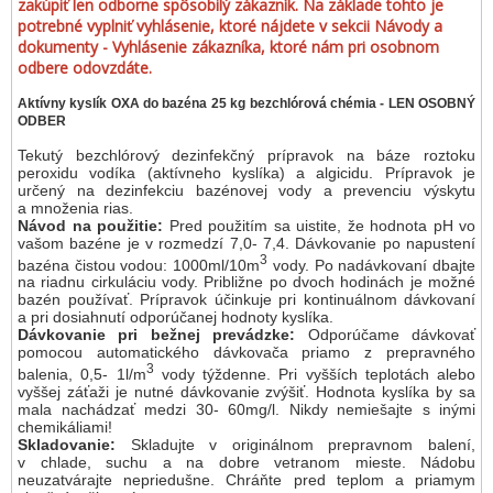
zakúpiť len odborne spôsobilý zákazník. Na základe tohto je
potrebné vyplniť vyhlásenie, ktoré nájdete v sekcii Návody a
dokumenty - Vyhlásenie zákazníka, ktoré nám pri osobnom
odbere odovzdáte.
Aktívny kyslík OXA do bazéna 25 kg bezchlórová chémia - LEN OSOBNÝ
ODBER
Tekutý bezchlórový dezinfekčný prípravok na báze roztoku
peroxidu vodíka (aktívneho kyslíka) a algicidu. Prípravok je
určený na dezinfekciu bazénovej vody a prevenciu výskytu
a množenia rias.
Návod na použitie:
Pred použitím sa uistite, že hodnota pH vo
vašom bazéne je v rozmedzí 7,0- 7,4. Dávkovanie po napustení
3
bazéna čistou vodou: 1000ml/10m
vody. Po nadávkovaní dbajte
na riadnu cirkuláciu vody. Približne po dvoch hodinách je možné
bazén používať. Prípravok účinkuje pri kontinuálnom dávkovaní
a pri dosiahnutí odporúčanej hodnoty kyslíka.
Dávkovanie pri bežnej prevádzke:
Odporúčame dávkovať
pomocou automatického dávkovača priamo z prepravného
3
balenia, 0,5- 1l/m
vody týždenne. Pri vyšších teplotách alebo
vyššej záťaži je nutné dávkovanie zvýšiť. Hodnota kyslíka by sa
mala nachádzať medzi 30- 60mg/l. Nikdy nemiešajte s inými
chemikáliami!
Skladovanie:
Skladujte v originálnom prepravnom balení,
v chlade, suchu a na dobre vetranom mieste. Nádobu
neuzatvárajte nepriedušne. Chráňte pred teplom a priamym