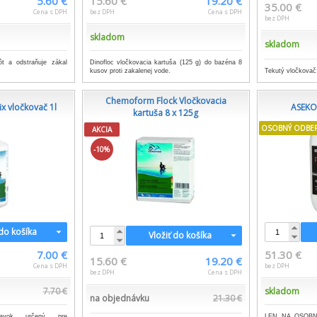
5.60 €
15.60 €
19.20 €
35.00 €
Cena s DPH
bez DPH
Cena s DPH
bez DPH
skladom
skladom
ôt a odstraňuje zákal
Dinofloc vločkovacia kartuša (125 g) do bazéna 8
Tekutý vločkovač
kusov proti zakalenej vode.
Chemoform Flock Vločkovacia
x vločkovač 1l
ASEKO
kartuša 8 x 125g
OSOBNÝ ODBE
AKCIA
-10%
 do košíka
Vložiť do košíka
7.00 €
51.30 €
15.60 €
19.20 €
Cena s DPH
bez DPH
bez DPH
Cena s DPH
7.70 €
skladom
na objednávku
21.30 €
pravok určený pre
LEN NA OSOBNÝ