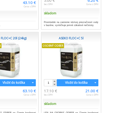
5.00 €
6.20 €
43.10 €
bez DPH
Cena s DPH
Cena s DPH
skladom
Prostriedok na zaistenie iskrivej priezračnosti vody
.
v bazéne, vyvločkuje jemné zákalové nečistoty.
 FLOC+C 20l (24kg)
ASEKO FLOC+C 5l
R
OSOBNÝ ODBER
Vložiť do košíka
Vložiť do košíka
63.10 €
17.10 €
21.00 €
Cena s DPH
bez DPH
Cena s DPH
skladom
 ODBER na čírenie bazénovej
LEN NA OSOBNÝ ODBER na čírenie bazénovej