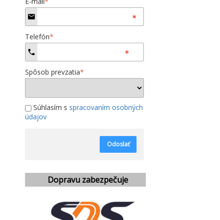
E-mail
*
Telefón
*
Spôsob prevzatia
*
Súhlasím s
spracovaním osobných
údajov
Odoslať
Dopravu zabezpečuje