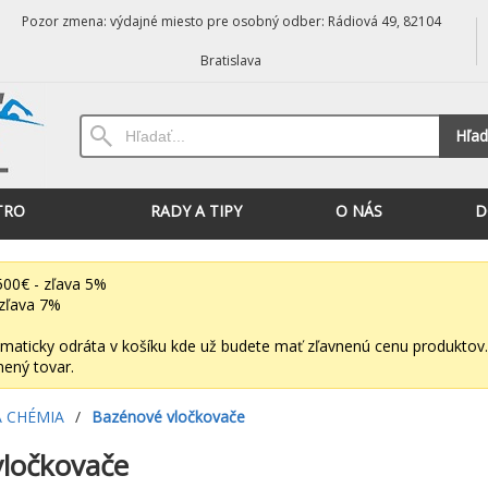
Pozor zmena: výdajné miesto pre osobný odber: Rádiová 49, 82104
Bratislava
Hľad
TRO
RADY A TIPY
O NÁS
D
00€ - zľava 5%
zľava 7%
maticky odráta v košíku kde už budete mať zľavnenú cenu produktov.
nený tovar.
 CHÉMIA
/
Bazénové vločkovače
ločkovače