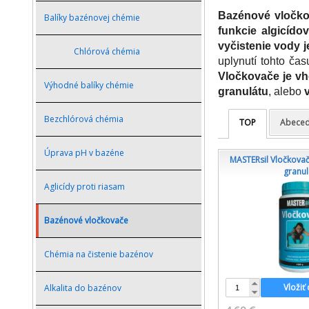
Bazénové vločk
Balíky bazénovej chémie
funkcie algicído
vyčistenie vody j
Chlórová chémia
uplynutí tohto ča
Vločkovače je vh
Výhodné balíky chémie
granulátu
, alebo
Bezchlórová chémia
TOP
Abece
Úprava pH v bazéne
MASTERsil Vločkova
granul
Aglicídy proti riasam
Bazénové vločkovače
Chémia na čistenie bazénov
Vložiť
Alkalita do bazénov