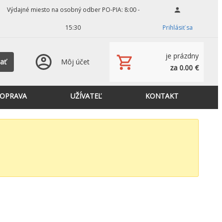
Výdajné miesto na osobný odber PO-PIA: 8:00 -
15:30
Prihlásiť sa
je prázdny
ať
Môj účet
za 0.00 €
OPRAVA
UŽÍVATEĽ
KONTAKT