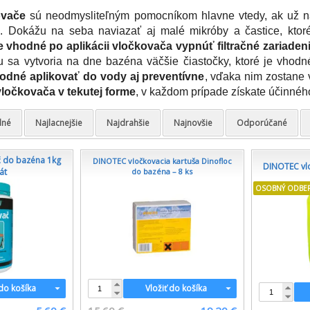
ovače
sú neodmysliteľným pomocníkom hlavne vtedy, ak už na
v
. Dokážu na seba naviazať aj malé mikróby a častice, ktoré 
e vhodné po aplikácii vločkovača vypnúť filtračné zariaden
su sa vytvoria na dne bazéna väčšie čiastočky, ktoré je vhodn
odné aplikovať do vody aj preventívne
, vďaka nim zostane 
vločkovača v tekutej forme
, v každom prípade získate účinnéh
dné
Najlacnejšie
Najdrahšie
Najnovšie
Odporúčané
č do bazéna 1kg
DINOTEC vločkovacia kartuša Dinofloc
DINOTEC vl
át
do bazéna – 8 ks
OSOBNÝ ODBE
 do košíka
Vložiť do košíka