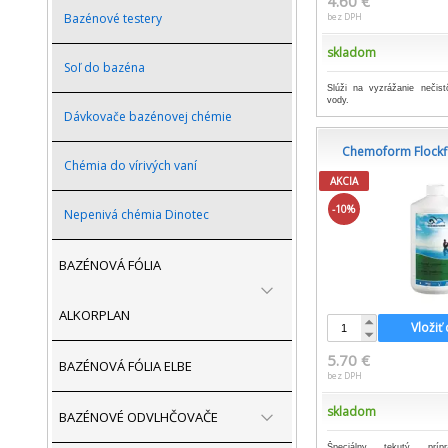
4.60 €
Bazénové testery
bez DPH
skladom
Soľ do bazéna
Slúži na vyzrážanie nečist
vody.
Dávkovače bazénovej chémie
Chemoform Flockfi
Chémia do vírivých vaní
AKCIA
-10%
Nepenivá chémia Dinotec
BAZÉNOVÁ FÓLIA
ALKORPLAN
Vložiť
5.70 €
BAZÉNOVÁ FÓLIA ELBE
bez DPH
skladom
BAZÉNOVÉ ODVLHČOVAČE
Špeciálny tekutý prí