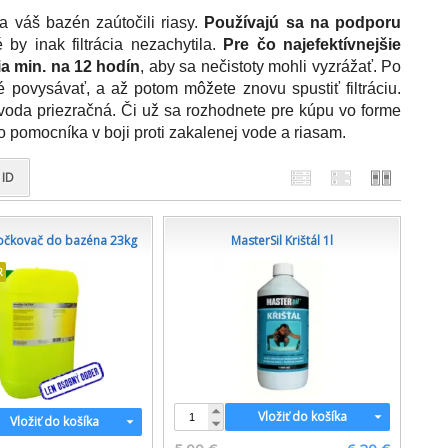
 váš bazén zaútočili riasy.
Používajú sa na podporu
by inak filtrácia nezachytila.
Pre čo najefektívnejšie
ia min. na 12 hodín
, aby sa nečistoty mohli vyzrážať. Po
é povysávať, a až potom môžete znovu spustiť filtráciu.
voda priezračná. Či už sa rozhodnete pre kúpu vo forme
o pomocníka v boji proti zakalenej vode a riasam.
ID
očkovač do bazéna 23kg
MasterSil Krištál 1l
R
Vložiť do košíka
Vložiť do košíka