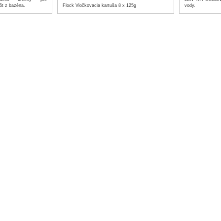
Flock Vločkovacia kartuša 8 x 125g
ôt z bazéna.
vody.