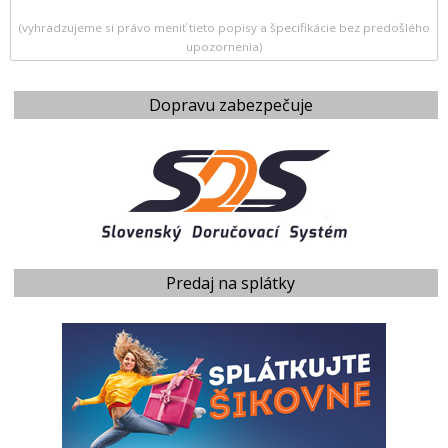
(vyhradzujeme si právo meniť tieto popisy a špecifikácie bez predošlého
upozornenia)
Dopravu zabezpečuje
Predaj na splátky