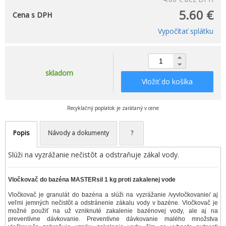
5.60 €
Cena s DPH
Vypočítať splátku
skladom
Vložiť do košíka
Recyklačný poplatok je zarátaný v cene
Popis
Návody a dokumenty
?
Slúži na vyzrážanie nečistôt a odstraňuje zákal vody.
Vločkovač do bazéna MASTERsil 1 kg proti zakalenej vode
Vločkovač je granulát do bazéna a slúži na vyzrážanie /vyvločkovanie/ aj
veľmi jemných nečistôt a odstránenie zákalu vody v bazéne. Vločkovač je
možné použiť na už vzniknuté zakalenie bazénovej vody, ale aj na
preventívne dávkovanie. Preventívne dávkovanie malého množstva