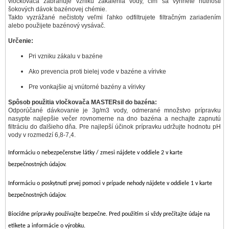
vločkovača zabraňuje vzniku zakalenia vody, čím sa vyhnete nutnosti
šokových dávok bazénovej chémie.
Takto vyzrážané nečistoty veľmi ľahko odfiltrujete filtračným zariadením
alebo použijete bazénový vysávač.
Určenie:
Pri vzniku zákalu v bazéne
Ako prevencia proti bielej vode v bazéne a vírivke
Pre vonkajšie aj vnútorné bazény a vírivky
Spôsob použitia vločkovača MASTERsil do bazéna:
Odporúčané dávkovanie je 3g/m3 vody, odmerané množstvo prípravku
nasypte najlepšie večer rovnomerne na dno bazéna a nechajte zapnutú
filtráciu do ďalšieho dňa. Pre najlepší účinok prípravku udržujte hodnotu pH
vody v rozmedzí 6,8-7,4.
Informáciu o nebezpečenstve látky / zmesi nájdete v oddiele 2 v karte
bezpečnostných údajov.
Informáciu o poskytnutí prvej pomoci v prípade nehody nájdete v oddiele 1 v karte
bezpečnostných údajov.
Biocídne prípravky používajte bezpečne. Pred použitím si vždy prečítajte údaje na
etikete a informácie o výrobku.