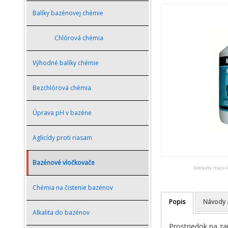
Balíky bazénovej chémie
Chlórová chémia
Výhodné balíky chémie
Bezchlórová chémia
Úprava pH v bazéne
Aglicídy proti riasam
Bazénové vločkovače
(obrázky majú l
Chémia na čistenie bazénov
Popis
Návody 
Alkalita do bazénov
Prostriedok na zai