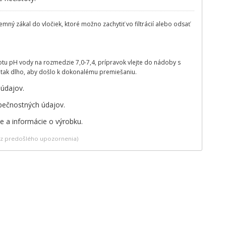
mný zákal do vločiek, ktoré možno zachytiť vo filtrácií alebo odsať
otu pH vody na rozmedzie 7,0-7,4, prípravok vlejte do nádoby s
de tak dlho, aby došlo k dokonalému premiešaniu.
 údajov.
zpečnostných údajov.
te a informácie o výrobku.
bez predošlého upozornenia)