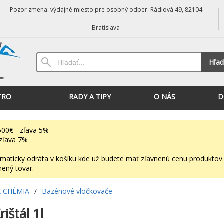
Pozor zmena: výdajné miesto pre osobný odber: Rádiová 49, 82104
Bratislava
Hľad
TRO
RADY A TIPY
O NÁS
D
00€ - zľava 5%
zľava 7%
maticky odráta v košíku kde už budete mať zľavnenú cenu produktov.
nený tovar.
 CHÉMIA
/
Bazénové vločkovače
ištál 1l