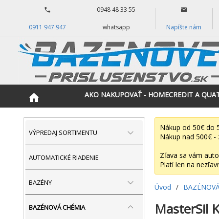
0948 48 33 55
0911 947 947
whatsapp
Napíšte nám
AKO NAKUPOVAŤ - HOMECREDIT A QUA
Nákup od 50€ do 5
VÝPREDAJ SORTIMENTU
Nákup nad 500€ - 
Zľava sa vám auto
AUTOMATICKÉ RIADENIE
Platí len na nezľav
BAZÉNY
Úvod
/
BAZÉNOVÁ
MasterSil Kr
BAZÉNOVÁ CHÉMIA