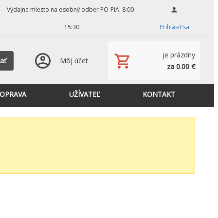
Výdajné miesto na osobný odber PO-PIA: 8:00 -
15:30
Prihlásiť sa
je prázdny
ať
Môj účet
za 0.00 €
OPRAVA
UŽÍVATEĽ
KONTAKT