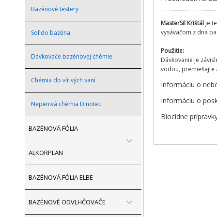
Bazénové testery
MasterSil Krištál
je t
vysávačom z dna ba
Soľ do bazéna
Použitie:
Dávkovače bazénovej chémie
Dávkovanie je závis
vodou, premiešajte 
Chémia do vírivých vaní
Informáciu o nebe
Informáciu o posk
Nepenivá chémia Dinotec
Biocídne prípravky
BAZÉNOVÁ FÓLIA
ALKORPLAN
BAZÉNOVÁ FÓLIA ELBE
BAZÉNOVÉ ODVLHČOVAČE