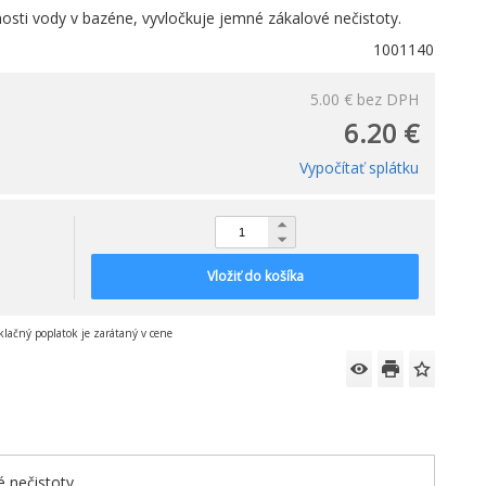
čnosti vody v bazéne, vyvločkuje jemné zákalové nečistoty.
1001140
5.00 €
bez DPH
6.20 €
Vypočítať splátku
Vložiť do košíka
klačný poplatok je zarátaný v cene
é nečistoty.