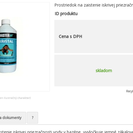
Prostriedok na zaistenie iskrivej priezra
ID produktu
Cena s DPH
skladom
Recy
en ilustračný charakter)
a dokumenty
?
stenie iskrivej priezračnosti vody v bazéne, vyvločkuje jemné zákalov