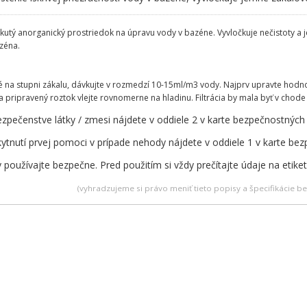
ekutý anorganický prostriedok na úpravu vody v bazéne. Vyvločkuje nečistoty a je
zéna.
lé na stupni zákalu, dávkujte v rozmedzí 10-15ml/m3 vody. Najprv upravte hodn
a pripravený roztok vlejte rovnomerne na hladinu. Filtrácia by mala byť v cho
zpečenstve látky / zmesi nájdete v oddiele 2 v karte bezpečnostných
ytnutí prvej pomoci v prípade nehody nájdete v oddiele 1 v karte be
 používajte bezpečne. Pred použitím si vždy prečítajte údaje na etike
(vyhradzujeme si právo meniť tieto popisy a špecifikácie 