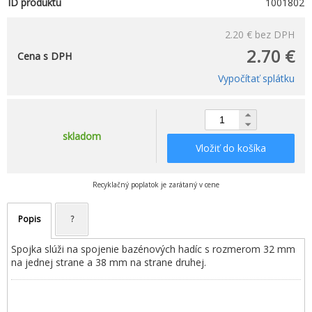
ID produktu
1001802
2.20 €
bez DPH
2.70 €
Cena s DPH
Vypočítať splátku
skladom
Vložiť do košíka
Recyklačný poplatok je zarátaný v cene
Popis
?
Spojka slúži na spojenie bazénových hadíc s rozmerom 32 mm
na jednej strane a 38 mm na strane druhej.