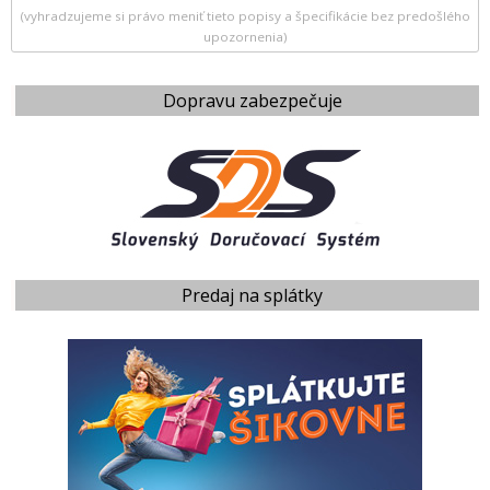
(vyhradzujeme si právo meniť tieto popisy a špecifikácie bez predošlého
upozornenia)
Dopravu zabezpečuje
Predaj na splátky