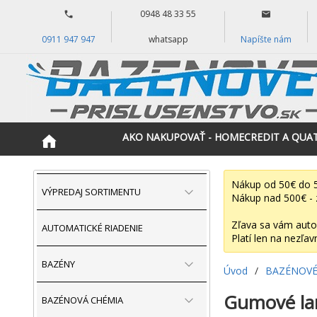
0948 48 33 55
0911 947 947
whatsapp
Napíšte nám
AKO NAKUPOVAŤ - HOMECREDIT A QUA
Nákup od 50€ do 5
VÝPREDAJ SORTIMENTU
Nákup nad 500€ - 
Zľava sa vám auto
AUTOMATICKÉ RIADENIE
Platí len na nezľav
BAZÉNY
Úvod
/
BAZÉNOVÉ
Gumové lan
BAZÉNOVÁ CHÉMIA