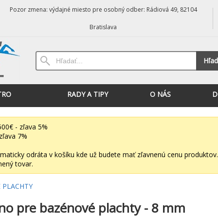
Pozor zmena: výdajné miesto pre osobný odber: Rádiová 49, 82104
Bratislava
Hľad
TRO
RADY A TIPY
O NÁS
D
00€ - zľava 5%
zľava 7%
maticky odráta v košíku kde už budete mať zľavnenú cenu produktov.
nený tovar.
 PLACHTY
o pre bazénové plachty - 8 mm