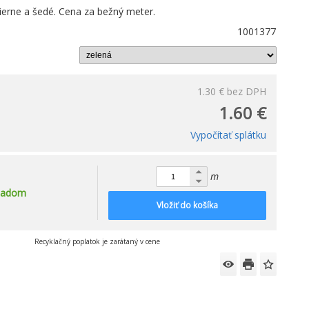
ierne a šedé. Cena za bežný meter.
1001377
1.30 €
bez DPH
1.60 €
Vypočítať splátku
m
ladom
Vložiť do košíka
Recyklačný poplatok je zarátaný v cene