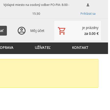
Výdajné miesto na osobný odber PO-PIA: 8:00 -
15:30
Prihlásiť sa
je prázdny
ať
Môj účet
za 0.00 €
OPRAVA
UŽÍVATEĽ
KONTAKT