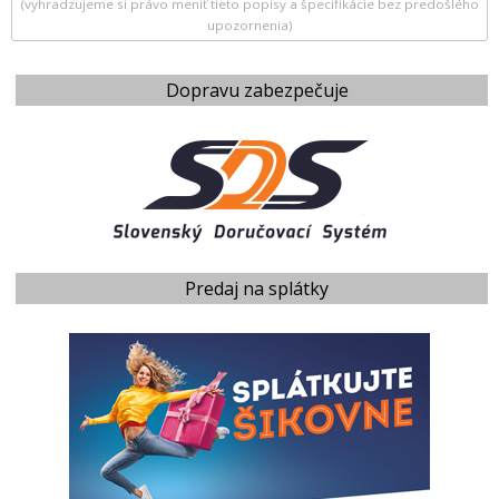
(vyhradzujeme si právo meniť tieto popisy a špecifikácie bez predošlého
upozornenia)
Dopravu zabezpečuje
Predaj na splátky