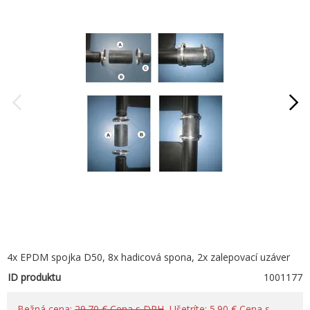
4x EPDM spojka D50, 8x hadicová spona, 2x zalepovací uzáver
ID produktu
1001177
Bežná cena:
29.70 € Cena s DPH
, Ušetríte: 5.90 € Cena s