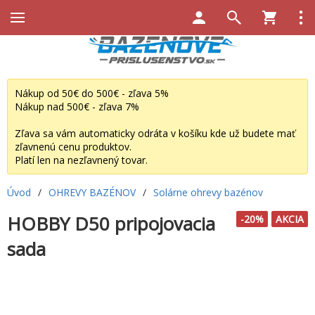
Nákup od 50€ do 500€ - zľava 5%
Nákup nad 500€ - zľava 7%
Zľava sa vám automaticky odráta v košíku kde už budete mať
zľavnenú cenu produktov.
Platí len na nezľavnený tovar.
Úvod
/
OHREVY BAZÉNOV
/
Solárne ohrevy bazénov
HOBBY D50 pripojovacia
-20%
AKCIA
sada