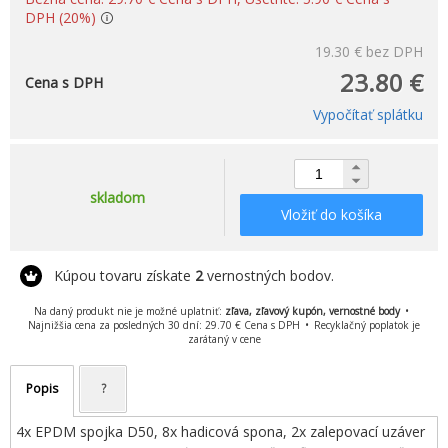
DPH (20%)
19.30 €
bez DPH
23.80 €
Cena s DPH
Vypočítať splátku
skladom
Vložiť do košíka
Kúpou tovaru získate
2
vernostných bodov.
Na daný produkt nie je možné uplatniť:
zľava, zľavový kupón, vernostné body
Najnižšia cena za posledných 30 dní: 29.70 € Cena s DPH
Recyklačný poplatok je
zarátaný v cene
Popis
?
4x EPDM spojka D50, 8x hadicová spona, 2x zalepovací uzáver