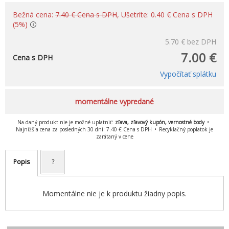
Bežná cena:
7.40 € Cena s DPH
, Ušetríte: 0.40 € Cena s DPH
(5%)
5.70 €
bez DPH
7.00 €
Cena s DPH
Vypočítať splátku
momentálne vypredané
Na daný produkt nie je možné uplatniť:
zľava, zľavový kupón, vernostné body
Najnižšia cena za posledných 30 dní: 7.40 € Cena s DPH
Recyklačný poplatok je
zarátaný v cene
Popis
?
Momentálne nie je k produktu žiadny popis.