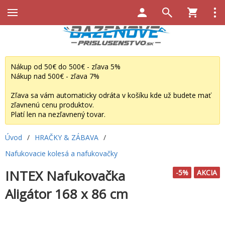
Nákup od 50€ do 500€ - zľava 5%
Nákup nad 500€ - zľava 7%
Zľava sa vám automaticky odráta v košíku kde už budete mať
zľavnenú cenu produktov.
Platí len na nezľavnený tovar.
Úvod
/
HRAČKY & ZÁBAVA
/
Nafukovacie kolesá a nafukovačky
INTEX Nafukovačka
-5%
AKCIA
Aligátor 168 x 86 cm