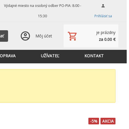
Výdajné miesto na osobný odber PO-PIA: 8:00 -
15:30
Prihlásiť sa
je prázdny
ať
Môj účet
za 0.00 €
OPRAVA
UŽÍVATEĽ
KONTAKT
-5%
AKCIA