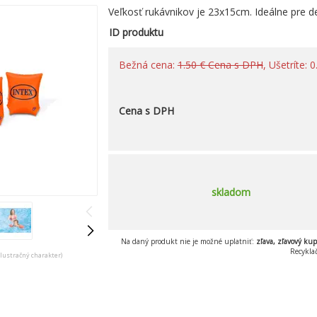
Veľkosť rukávnikov je 23x15cm. Ideálne pre d
ID produktu
Bežná cena:
1.50 € Cena s DPH
, Ušetríte:
Cena s DPH
skladom
Na daný produkt nie je možné uplatniť:
zľava, zľavový ku
Recykla
ilustračný charakter)