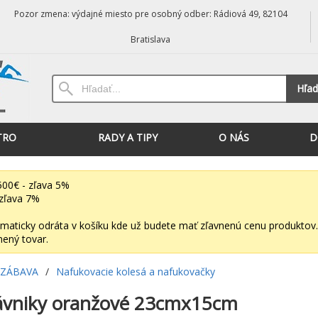
Pozor zmena: výdajné miesto pre osobný odber: Rádiová 49, 82104
Bratislava
Hľad
TRO
RADY A TIPY
O NÁS
D
00€ - zľava 5%
zľava 7%
maticky odráta v košíku kde už budete mať zľavnenú cenu produktov.
nený tovar.
 ZÁBAVA
/
Nafukovacie kolesá a nafukovačky
ávniky oranžové 23cmx15cm