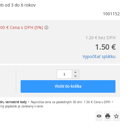
eti od 3 do 6 rokov
1001152
 0.00 € Cena s DPH (5%)
1.20 €
bez DPH
1.50 €
Vypočítať splátku
Vložiť do košíka
pón, vernostné body
Najnižšia cena za posledných 30 dní: 1.50 € Cena s DPH
čný poplatok je zarátaný v cene