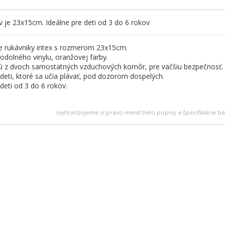
v je 23x15cm. Ideálne pre deti od 3 do 6 rokov
e rukávniky intex s rozmerom 23x15cm.
odolného vinylu, oranžovej farby.
ú z dvoch samostatných vzduchových komôr, pre väčšiu bezpečnosť.
 deti, ktoré sa učia plávať, pod dozorom dospelých.
 deti od 3 do 6 rokov.
(vyhradzujeme si právo meniť tieto popisy a špecifikácie 