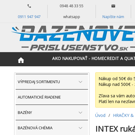
0948 48 33 55
0911 947 947
whatsapp
Napíšte nám
AKO NAKUPOVAŤ - HOMECREDIT A QUA
Nákup od 50€ do 5
VÝPREDAJ SORTIMENTU
Nákup nad 500€ - 
Zľava sa vám auto
AUTOMATICKÉ RIADENIE
Platí len na nezľav
BAZÉNY
Úvod
/
HRAČKY &
INTEX ruk
BAZÉNOVÁ CHÉMIA