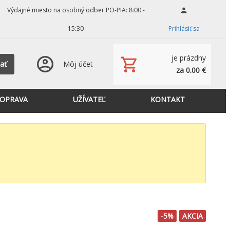
Výdajné miesto na osobný odber PO-PIA: 8:00 -
15:30
Prihlásiť sa
je prázdny
ať
Môj účet
za 0.00 €
OPRAVA
UŽÍVATEĽ
KONTAKT
-5%
AKCIA