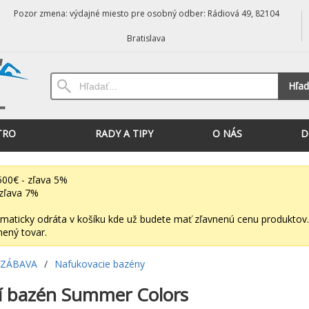
Pozor zmena: výdajné miesto pre osobný odber: Rádiová 49, 82104
Bratislava
Hľad
TRO
RADY A TIPY
O NÁS
D
00€ - zľava 5%
zľava 7%
maticky odráta v košíku kde už budete mať zľavnenú cenu produktov.
nený tovar.
 ZÁBAVA
/
Nafukovacie bazény
í bazén Summer Colors