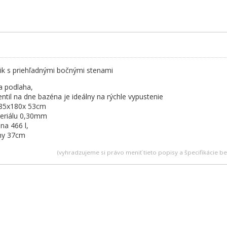
ik s priehľadnými bočnými stenami
a podlaha,
entil na dne bazéna je ideálny na rýchle vypustenie
85x180x 53cm
eriálu 0,30mm
na 466 l,
iny 37cm
(vyhradzujeme si právo meniť tieto popisy a špecifikácie 