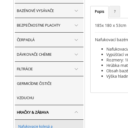
BAZÉNOVÉ VYSÁVAČE
Popis
?
BEZPEČNOSTNE PLACHTY
185x 180 x 53cm
Nafukovací bazén
ČERPADLÁ
Nafukovaci
DÁVKOVAČE CHÉMIE
Vypúšťací v
Rozmery: 1
Hrúbka mat
FILTRÁCIE
Obsah bazé
Výška hlad
GERMICÍDNE ČISTIČE
VZDUCHU
HRAČKY & ZÁBAVA
Nafukovacie kolesá a