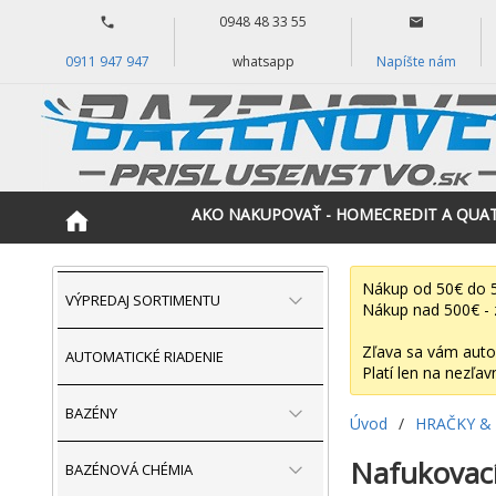
0948 48 33 55
0911 947 947
whatsapp
Napíšte nám
AKO NAKUPOVAŤ - HOMECREDIT A QUA
Nákup od 50€ do 5
VÝPREDAJ SORTIMENTU
Nákup nad 500€ - 
Zľava sa vám auto
AUTOMATICKÉ RIADENIE
Platí len na nezľav
BAZÉNY
Úvod
/
HRAČKY &
Nafukovac
BAZÉNOVÁ CHÉMIA