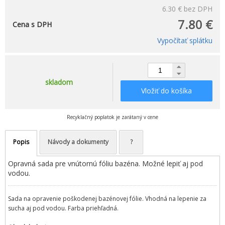
6.30 €
bez DPH
7.80 €
Cena s DPH
Vypočítať splátku
skladom
Vložiť do košíka
Recyklačný poplatok je zarátaný v cene
Popis
Návody a dokumenty
?
Opravná sada pre vnútornú fóliu bazéna. Možné lepiť aj pod
vodou.
Sada na opravenie poškodenej bazénovej fólie. Vhodná na lepenie za
sucha aj pod vodou. Farba priehľadná.