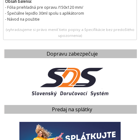
Obsah balenia:
- Fólia priehľadná pre opravu /150x120 mm/
- Špečiálne lepidlo 30ml spolu s aplikátorom
- Návod na použitie
(vyhradzujeme si právo meniť tieto popisy a špecifikácie bez predošlého
upozornenia)
Dopravu zabezpečuje
Predaj na splátky