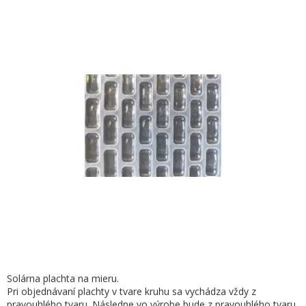
Solárna plachta na mieru.
Pri objednávaní plachty v tvare kruhu sa vychádza vždy z
pravouhlého tvaru. Následne vo výrobe bude z pravouhlého tvaru