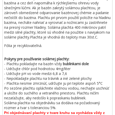
bazéna a cez deň napomáha k rýchlejšiemu ohrevu vody
slnečnými lúčmi. Ak je bazén zakrytý solárnou plachtou, je
zároveň obmedzené odparovanie bazénovej chémie a padanie
nečistôt do bazéna. Plachtu pri prvom použití položte na hladinu
bazéna, necháte nahriať a vyrovnať a nožnicami ju zastrihnete
na presný rozmer hladiny. Solárna plachta 400 mikrónov patrí
medzi silné plachty, ktoré sú vhodné na použitie s navijakom na
solárne plachty.Plachta je vhodná do teploty max 30st.C.
Fólia je recyklovateľná.
Pokyny pre používanie solárnej plachty:
- Plachtu pokladajte na bazén vždy
bublinkami dole
- Udržujte chlór pod hodnotou 4mg/liter
- Udržujte pH vo vode medzi 6,8 a 7,6
- Nepokladajte plachtu na trávnik a iné zelené plochy
- Plachta nesmie zmrznúť, udržujte ju pri teplote aspoň 5°C
Po sezóne plachtu opláchnite vlažnou vodou, nechajte uschnúť
a uložte do suchého a vetraného priestoru. Plachtu ničím
nezaťažujte, aby nedošlo k popraskaniu bubliniek.
Solárna plachta na objednávku sa dodáva na požadovaný
rozmer a tvar s toleranciou 5%.
Pri objednávaní plachty v tvare kruhu sa vychádza vždy z