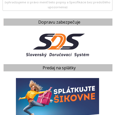
(vyhradzujeme si právo meniť tieto popisy a špecifikácie bez predošlého
upozornenia)
Dopravu zabezpečuje
Predaj na splátky