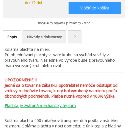
do 12 dní
Vložiť do košíka
Recyklačný poplatok je zarátaný v cene
Popis
Návody a dokumenty
?
Solárna plachta na mieru.
Pri objednávaní plachty v tvare kruhu sa vychádza vždy z
pravouhlého tvaru. Následne vo výrobe bude z pravouhlého
tvaru vyrezaný kruh alebo ovál
UPOZORNENIE !!!
Jedná sa o tovar na zákazku. Spotrebiteľ nemôže odstúpiť od
zmluvy o dodávke tovaru, ktorý bol vyrobený na mieru podľa
obchodných podmienok. Platba nutná vopred v 100% výške.
Plachta je zváraná mechanicky teplom
Solárna plachta 400 mikrónov transparentná podľa vlastného
rozmeru. Solárna plachta v noci obmedzuje únik tepla z hladiny