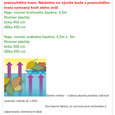
pravouhlého tvaru. Následne vo výrobe bude z pravouhlého
tvaru vyrezaný kruh alebo ovál
Napr. rozmer kruhového bazéna 4,5m
Rozmer plachty:
šírka 450 cm
dĺžka 450 cm
Napr. rozmer oválneho bazéna 4,5m x 3m
Rozmer plachty:
šírka 300 cm
dĺžka 450 cm
Šetríte chémiu - solárna plachta pomáha znižovať
spotrebu chémie až o 60%.
Dva hlavné faktory sú ochrana proti nečistotám a
odparovaniu chemických látok