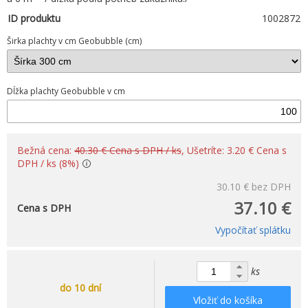
ID produktu
1002872
Širka plachty v cm Geobubble (cm)
Dĺžka plachty Geobubble v cm
Bežná cena:
40.30 € Cena s DPH / ks
, Ušetríte: 3.20 € Cena s
DPH / ks (8%)
30.10 €
bez DPH
37.10 €
Cena s DPH
Vypočítať splátku
ks
do 10 dní
Vložiť do košíka