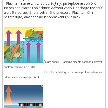
- Plachta nesmie zmrznúť, udržujte ju pri teplote aspoň 5°C
Po sezóne plachtu opláchnite vlažnou vodou, nechajte uschnúť
a uložte do suchého a vetraného priestoru. Plachtu ničím
nezaťažujte, aby nedošlo k popraskaniu bubliniek.
Šetríte chémiu - solárna plachta pomáha znižovať
spotrebu chémie až o 60%.
Dva hlavné faktory sú ochrana proti nečistotám a
odparovaniu chemických látok