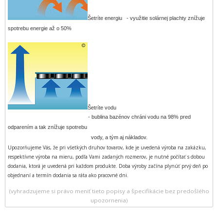
Šetríte energiu - využitie solárnej plachty znížuje
spotrebu energie až o 50%
Šetríte vodu
-
bublina bazénov chráni vodu na 98% pred
odparením a tak znížuje spotrebu
vody, a tým aj nákladov.
Upozorňujeme Vás, že pri všetkých druhov tovarov, kde je uvedená výroba na zakázku,
respektívne výroba na mieru, podľa Vami zadaných rozmerov, je nutné počítať s dobou
dodania, ktorá je uvedená pri každom produkte. Doba výroby začína plynúť prvý deň po
objednaní a termín dodania sa ráta ako pracovné dni.
(vyhradzujeme si právo meniť tieto popisy a špecifikácie bez predošlého
upozornenia)