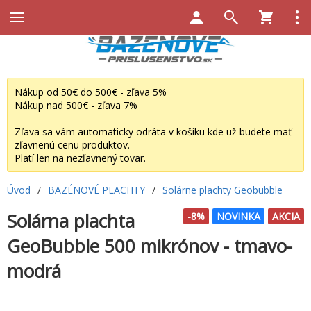
Nákup od 50€ do 500€ - zľava 5%
Nákup nad 500€ - zľava 7%
Zľava sa vám automaticky odráta v košíku kde už budete mať
zľavnenú cenu produktov.
Platí len na nezľavnený tovar.
Úvod
/
BAZÉNOVÉ PLACHTY
/
Solárne plachty Geobubble
Solárna plachta
-8%
NOVINKA
AKCIA
GeoBubble 500 mikrónov - tmavo-
modrá