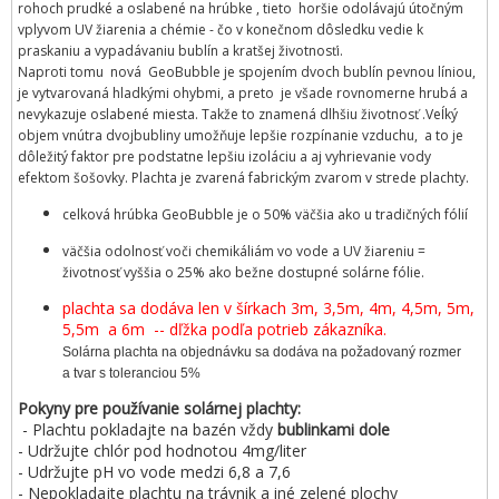
rohoch prudké a oslabené na hrúbke , tieto horšie odolávajú útočným
vplyvom UV žiarenia a chémie - čo v konečnom dôsledku vedie k
praskaniu a vypadávaniu bublín a kratšej životnosťi.
Naproti tomu nová GeoBubble je spojením dvoch bublín pevnou líniou,
je vytvarovaná hladkými ohybmi, a preto je všade rovnomerne hrubá a
nevykazuje oslabené miesta. Takže to znamená dlhšiu životnosť .Veĺký
objem vnútra dvojbubliny umožňuje lepšie rozpínanie vzduchu, a to je
dôležitý faktor pre podstatne lepšiu izoláciu a aj vyhrievanie vody
efektom šošovky. Plachta je zvarená fabrickým zvarom v strede plachty.
celková hrúbka GeoBubble je o 50% väčšia ako u tradičných fólií
väčšia odolnosť voči chemikáliám vo vode a UV žiareniu =
životnosť vyššia o 25% ako bežne dostupné solárne fólie.
plachta sa dodáva len v šírkach 3m, 3,5m, 4m, 4,5m, 5m,
5,5m a 6m -- dľžka podľa potrieb zákazníka.
Solárna plachta na objednávku sa dodáva na požadovaný rozmer
a tvar s toleranciou 5%
Pokyny pre používanie solárnej plachty:
- Plachtu pokladajte na bazén vždy
bublinkami dole
- Udržujte chlór pod hodnotou 4mg/liter
- Udržujte pH vo vode medzi 6,8 a 7,6
- Nepokladajte plachtu na trávnik a iné zelené plochy