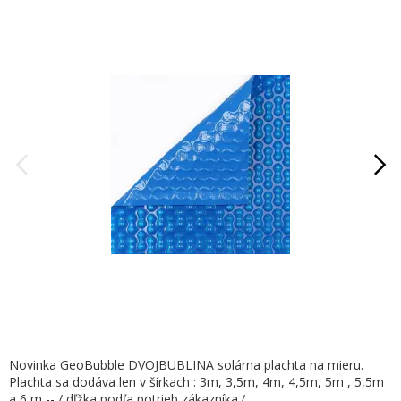
Novinka GeoBubble DVOJBUBLINA solárna plachta na mieru.
Plachta sa dodáva len v šírkach : 3m, 3,5m, 4m, 4,5m, 5m , 5,5m
a 6 m -- / dľžka podľa potrieb zákazníka./