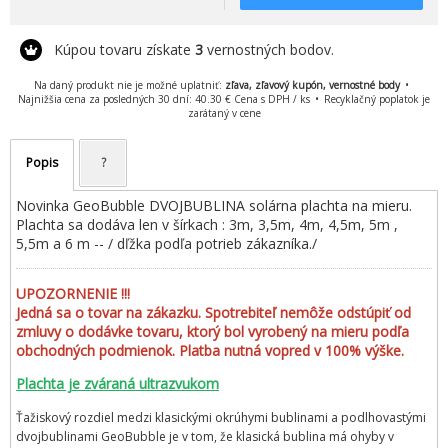
Kúpou tovaru získate
3
vernostných bodov.
Na daný produkt nie je možné uplatniť:
zľava, zľavový kupón, vernostné body
Najnižšia cena za posledných 30 dní: 40.30 € Cena s DPH / ks
Recyklačný poplatok je
zarátaný v cene
Popis
?
Novinka GeoBubble DVOJBUBLINA solárna plachta na mieru.
Plachta sa dodáva len v šírkach : 3m, 3,5m, 4m, 4,5m, 5m ,
5,5m a 6 m -- / dľžka podľa potrieb zákazníka./
UPOZORNENIE !!!
Jedná sa o tovar na zákazku. Spotrebiteľ nemôže odstúpiť od
zmluvy o dodávke tovaru, ktorý bol vyrobený na mieru podľa
obchodných podmienok. Platba nutná vopred v 100% výške.
Plachta je zváraná ultrazvukom
Ťažiskový rozdiel medzi klasickými okrúhymi bublinami a podlhovastými
dvojbublinami GeoBubble je v tom, že klasická bublina má ohyby v