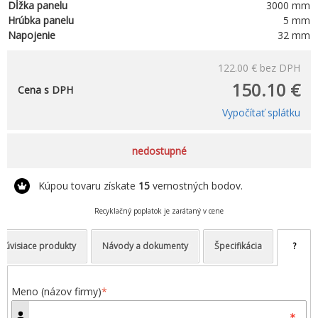
Dĺžka panelu
3000 mm
Hrúbka panelu
5 mm
Napojenie
32 mm
122.00 €
bez DPH
150.10 €
Cena s DPH
Vypočítať splátku
nedostupné
Kúpou tovaru získate
15
vernostných bodov.
Recyklačný poplatok je zarátaný v cene
Súvisiace produkty
Návody a dokumenty
Špecifikácia
?
Meno (názov firmy)
*