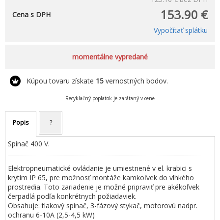
153.90 €
Cena s DPH
Vypočítať splátku
momentálne vypredané
Kúpou tovaru získate
15
vernostných bodov.
Recyklačný poplatok je zarátaný v cene
Popis
?
Spínač 400 V.
Elektropneumatické ovládanie je umiestnené v el. krabici s
krytím IP 65, pre možnosť montáže kamkoľvek do vlhkého
prostredia. Toto zariadenie je možné pripraviť pre akékoľvek
čerpadlá podľa konkrétnych požiadaviek.
Obsahuje: tlakový spínač, 3-fázový stykač, motorovú nadpr.
ochranu 6-10A (2,5-4,5 kW)