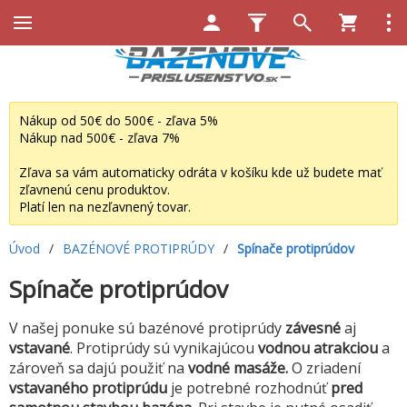
Nákup od 50€ do 500€ - zľava 5%
Nákup nad 500€ - zľava 7%
Zľava sa vám automaticky odráta v košíku kde už budete mať
zľavnenú cenu produktov.
Platí len na nezľavnený tovar.
Úvod
/
BAZÉNOVÉ PROTIPRÚDY
/
Spínače protiprúdov
Spínače protiprúdov
V našej ponuke sú bazénové protiprúdy
závesné
aj
vstavané
. Protiprúdy sú vynikajúcou
vodnou atrakciou
a
zároveň sa dajú použiť na
vodné masáže.
O zriadení
vstavaného protiprúdu
je potrebné rozhodnúť
pred