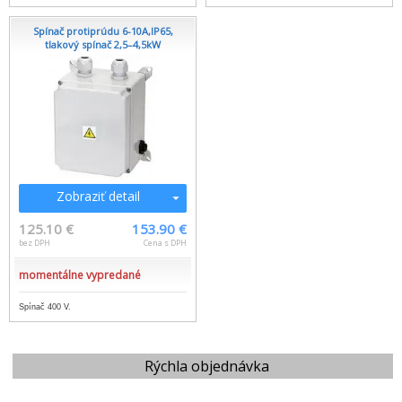
Spínač protiprúdu 6-10A,IP65,
tlakový spínač 2,5–4,5kW
Zobraziť detail
125.10 €
153.90 €
bez DPH
Cena s DPH
momentálne vypredané
Spínač 400 V.
Rýchla objednávka