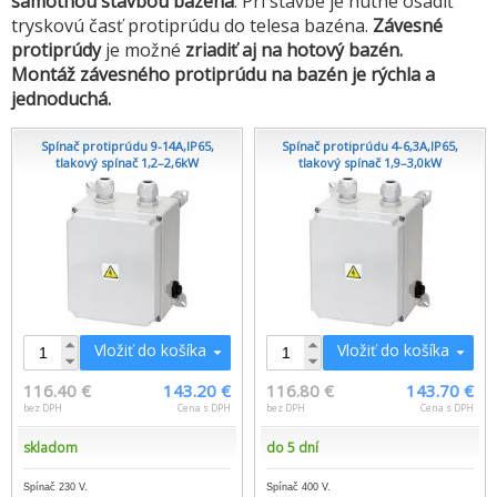
samotnou stavbou bazéna
. Pri stavbe je nutné osadiť
tryskovú časť protiprúdu do telesa bazéna.
Závesné
protiprúdy
je možné
zriadiť aj na hotový bazén.
Montáž závesného protiprúdu na bazén je rýchla a
jednoduchá.
Spínač protiprúdu 9-14A,IP65,
Spínač protiprúdu 4-6,3A,IP65,
tlakový spínač 1,2–2,6kW
tlakový spínač 1,9–3,0kW
Vložiť do košíka
Vložiť do košíka
116.40 €
143.20 €
116.80 €
143.70 €
bez DPH
Cena s DPH
bez DPH
Cena s DPH
skladom
do 5 dní
Spínač 230 V.
Spínač 400 V.