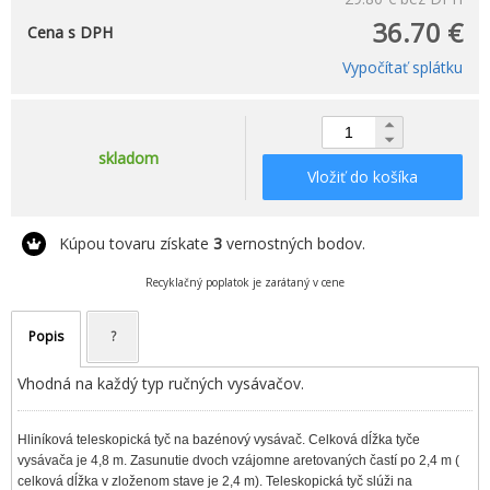
36.70 €
Cena s DPH
Vypočítať splátku
skladom
Vložiť do košíka
Kúpou tovaru získate
3
vernostných bodov.
Recyklačný poplatok je zarátaný v cene
Popis
?
Vhodná na každý typ ručných vysávačov.
Hliníková teleskopická tyč na bazénový vysávač. Celková dĺžka tyče
vysávača je 4,8 m. Zasunutie dvoch vzájomne aretovaných častí po 2,4 m (
celková dĺžka v zloženom stave je 2,4 m). Teleskopická tyč slúži na