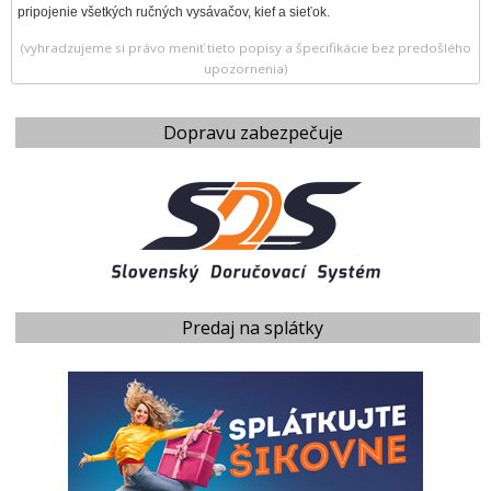
pripojenie všetkých ručných vysávačov, kief a sieťok.
(vyhradzujeme si právo meniť tieto popisy a špecifikácie bez predošlého
upozornenia)
Dopravu zabezpečuje
Predaj na splátky