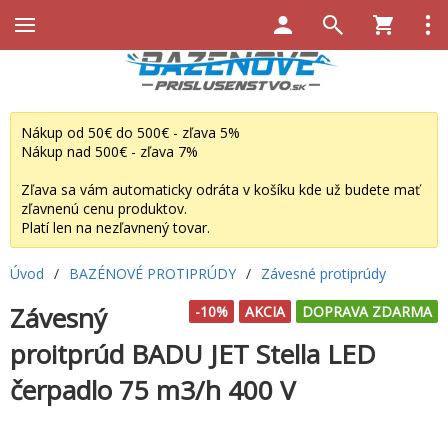
Nákup od 50€ do 500€ - zľava 5%
Nákup nad 500€ - zľava 7%
Zľava sa vám automaticky odráta v košíku kde už budete mať
zľavnenú cenu produktov.
Platí len na nezľavnený tovar.
Úvod
/
BAZÉNOVÉ PROTIPRÚDY
/
Závesné protiprúdy
Závesný
-10%
AKCIA
DOPRAVA ZDARMA
proitprúd BADU JET Stella LED
čerpadlo 75 m3/h 400 V