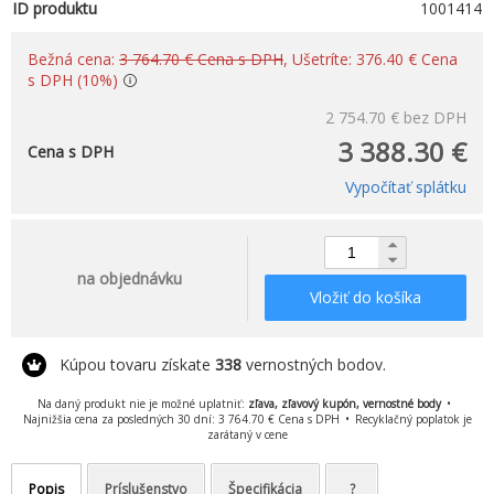
ID produktu
1001414
Bežná cena:
3 764.70 € Cena s DPH
, Ušetríte: 376.40 € Cena
s DPH (10%)
2 754.70 €
bez DPH
3 388.30 €
Cena s DPH
Vypočítať splátku
na objednávku
Vložiť do košíka
Kúpou tovaru získate
338
vernostných bodov.
Na daný produkt nie je možné uplatniť:
zľava, zľavový kupón, vernostné body
Najnižšia cena za posledných 30 dní: 3 764.70 € Cena s DPH
Recyklačný poplatok je
zarátaný v cene
Popis
Príslušenstvo
Špecifikácia
?