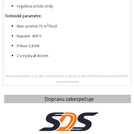
regulácia prúdu vody
Technické parametre:
3
​Max. prietok 75 m
/hod
Napätie 400 V
​Príkon 3,8 kW
​2 x tryska
40 mm
Ø
.
(vyhradzujeme si právo meniť tieto popisy a špecifikácie bez predošlého
upozornenia)
Dopravu zabezpečuje