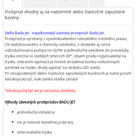
Protiprúd vhodný aj na nadzemné alebo čiastočné zapustené
bazény.
Stella Badu Jet - najvýkonnejší závesný protiprúd Badu Jet.
Protiprúd je vyrobený z vysokokvalitného robustného odolného plastu,
UV-stabilizovaného a chemicky odolného, v dodávke aj ručná
odvzdušňovacia pumpa na rýchle a jednoduché uvedenie do prevádzky,
tryska otočná vo všetkých smeroch 60°, objem prúdu regulovateľný na
tryske, otáčaním vypínača je možné dosiahnuť tvorbu vzduchových
perličiek na tryske, druhý vypínač na obsluhu LED svetla
Pri nezapustených alebo čiastočne zapustených bazénoch je nutné použiť
teleskopickú tyč, inak zaniká všetka záruka!
Teleskopická tyč nie je súčasťou dodávky.
Výhody závesných protiprúdov BADU JET
jednoduchá inštalácia
nie je nutnosť stavebnej prípravy
smerovateľná tryska