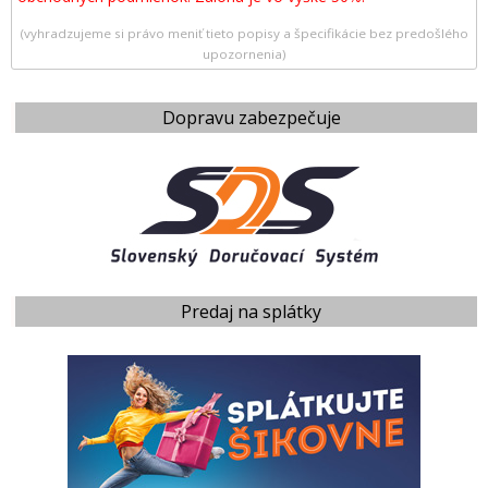
(vyhradzujeme si právo meniť tieto popisy a špecifikácie bez predošlého
upozornenia)
Dopravu zabezpečuje
Predaj na splátky