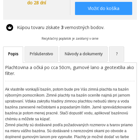
do 28 dní
Vložiť do košíka
Kúpou tovaru získate
3
vernostných bodov.
Recyklačný poplatok je zarátaný v cene
Popis
Príslušenstvo
Návody a dokumenty
?
Plachtovina a očká po cca 50cm, gumové lano a geotextília ako
filter.
Ak vlastníte vonkajší bazén, potom bude pre Vás zimná plachta na bazén
výborným pomocníkom. Zimné plachty na bazén oceníte najmä pri jarnom
upratovaní. Vďaka zakrytiu hladiny zimnou plachtou nebudú steny a voda
bazéna zanesené nečistotami a popadaným lístím. Jarné sprevádzkovanie
bazéna je potom menej pracné. Stačí dopustiť vodu, aplikovať bazénovú
chémiu a môžete sa kúpať.
Zimné plachty sú dodávané podľa požadovaných rozmerov a tvarov priamo
na mieru vášho bazéna. Sú dodávané s nerezovými okami po obvode a
doplnené gumovým lanom pre vypnutie. Plachty je možné dodať vo farbe