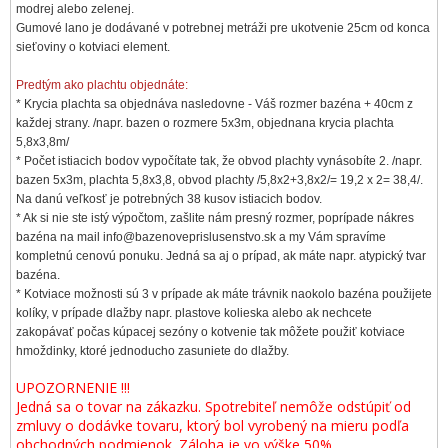
modrej alebo zelenej.
Gumové lano je dodávané v potrebnej metráži pre ukotvenie 25cm od konca
sieťoviny o kotviaci element.
Predtým ako plachtu objednáte:
* Krycia plachta sa objednáva nasledovne - Váš rozmer bazéna + 40cm z
každej strany. /napr. bazen o rozmere 5x3m, objednana krycia plachta
5,8x3,8m/
* Počet istiacich bodov vypočítate tak, že obvod plachty vynásobíte 2. /napr.
bazen 5x3m, plachta 5,8x3,8, obvod plachty /5,8x2+3,8x2/= 19,2 x 2= 38,4/.
Na danú veľkosť je potrebných 38 kusov istiacich bodov.
* Ak si nie ste istý výpočtom, zašlite nám presný rozmer, poprípade nákres
bazéna na mail info@bazenoveprislusenstvo.sk a my Vám spravíme
kompletnú cenovú ponuku. Jedná sa aj o prípad, ak máte napr. atypický tvar
bazéna.
* Kotviace možnosti sú 3 v prípade ak máte trávnik naokolo bazéna použijete
kolíky, v prípade dlažby napr. plastove kolieska alebo ak nechcete
zakopávať počas kúpacej sezóny o kotvenie tak môžete použiť kotviace
hmoždinky, ktoré jednoducho zasuniete do dlažby.
UPOZORNENIE !!!
Jedná sa o tovar na zákazku. Spotrebiteľ nemôže odstúpiť od
zmluvy o dodávke tovaru, ktorý bol vyrobený na mieru podľa
obchodných podmienok. Záloha je vo výške 50%.