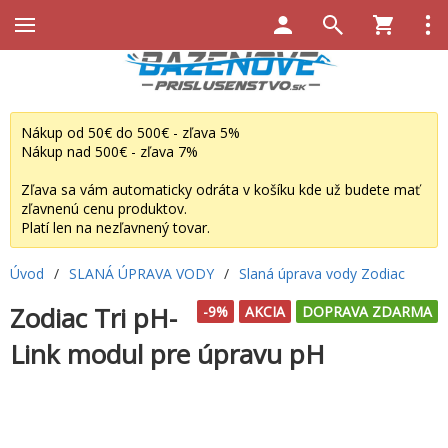
Nákup od 50€ do 500€ - zľava 5%
Nákup nad 500€ - zľava 7%
Zľava sa vám automaticky odráta v košíku kde už budete mať
zľavnenú cenu produktov.
Platí len na nezľavnený tovar.
Úvod
/
SLANÁ ÚPRAVA VODY
/
Slaná úprava vody Zodiac
Zodiac Tri pH-
-9%
AKCIA
DOPRAVA ZDARMA
Link modul pre úpravu pH