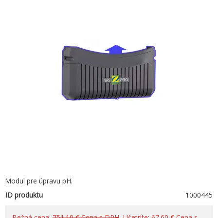
Modul pre úpravu pH.
ID produktu
1000445
Bežná cena:
751.10 € Cena s DPH
, Ušetríte: 67.60 € Cena s