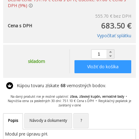
DPH (9%)
555.70 €
bez DPH
683.50 €
Cena s DPH
Vypočítať splátku
skladom
Vložiť do košíka
Kúpou tovaru získate
68
vernostných bodov.
Na daný produkt nie je možné uplatniť:
zľava, zľavový kupón, vernostné body
Najnižšia cena za posledných 30 dní: 751.10 € Cena s DPH
Recyklačný poplatok je
zarátaný v cene
Popis
Návody a dokumenty
?
Modul pre úpravu pH.