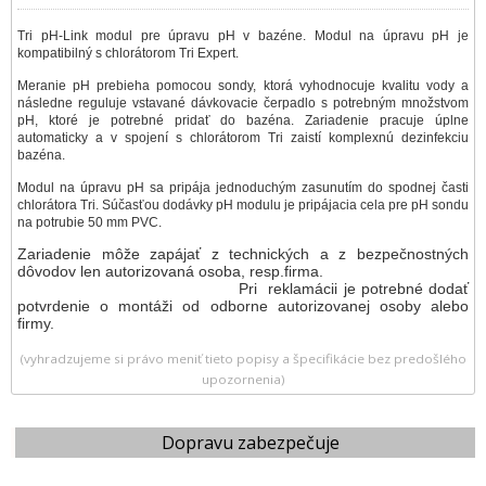
Tri pH-Link modul pre úpravu pH v bazéne. Modul na úpravu pH je
kompatibilný s chlorátorom Tri Expert.
Meranie pH prebieha pomocou sondy, ktorá vyhodnocuje kvalitu vody a
následne reguluje vstavané dávkovacie čerpadlo s potrebným množstvom
pH, ktoré je potrebné pridať do bazéna. Zariadenie pracuje úplne
automaticky a v spojení s chlorátorom Tri zaistí komplexnú dezinfekciu
bazéna.
Modul na úpravu pH sa pripája jednoduchým zasunutím do spodnej časti
chlorátora Tri. Súčasťou dodávky pH modulu je pripájacia cela pre pH sondu
na potrubie 50 mm PVC.
Zariadenie môže zapájať z technických a z bezpečnostných
dôvodov len autorizovaná osoba, resp.firma.
Pri reklamácii je potrebné dodať
potvrdenie o montáži od odborne autorizovanej osoby alebo
firmy.
(vyhradzujeme si právo meniť tieto popisy a špecifikácie bez predošlého
upozornenia)
Dopravu zabezpečuje