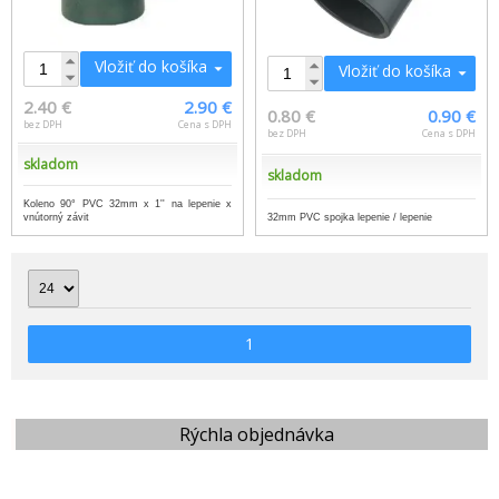
Vložiť do košíka
Vložiť do košíka
2.40 €
2.90 €
0.80 €
0.90 €
bez DPH
Cena s DPH
bez DPH
Cena s DPH
skladom
skladom
Koleno 90° PVC 32mm x 1'' na lepenie x
vnútorný závit
32mm PVC spojka lepenie / lepenie
1
Rýchla objednávka