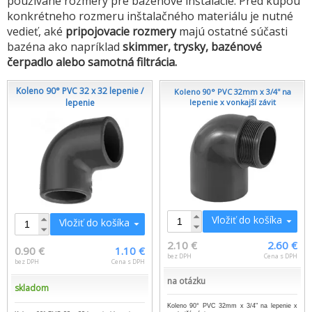
používané rozmery pre bazénové inštalácie. Pred kúpou
konkrétneho rozmeru inštalačného materiálu je nutné
vedieť, aké
pripojovacie rozmery
majú ostatné súčasti
bazéna ako napríklad
skimmer, trysky, bazénové
čerpadlo alebo samotná filtrácia.
Koleno 90° PVC 32 x 32 lepenie /
Koleno 90° PVC 32mm x 3/4'' na
lepenie
lepenie x vonkajší závit
Vložiť do košíka
Vložiť do košíka
2.10 €
2.60 €
0.90 €
1.10 €
bez DPH
Cena s DPH
bez DPH
Cena s DPH
na otázku
skladom
Koleno 90° PVC 32mm x 3/4" na lepenie x