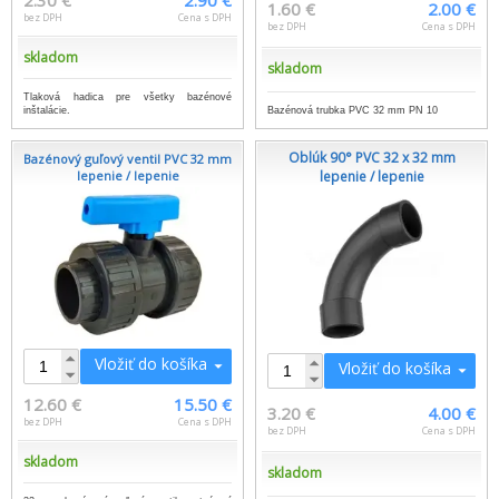
1.60 €
2.00 €
bez DPH
Cena s DPH
bez DPH
Cena s DPH
skladom
skladom
Tlaková hadica pre všetky bazénové
inštalácie.
Bazénová trubka PVC 32 mm PN 10
Oblúk 90° PVC 32 x 32 mm
Bazénový guľový ventil PVC 32 mm
lepenie / lepenie
lepenie / lepenie
Vložiť do košíka
Vložiť do košíka
12.60 €
15.50 €
3.20 €
4.00 €
bez DPH
Cena s DPH
bez DPH
Cena s DPH
skladom
skladom