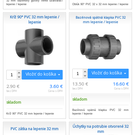
32 mm bazénový guľový ventil uzatvárací
lepenie / lepenie
Oblúk 90° PVC 32 x 32 mm lepenie / lepenie
Kríž 90° PVC 32 mm lepenie /
Bazénová spätná klapka PVC 32
lepenie
mm lepenie / lepenie
Vložiť do košíka
Vložiť do košíka
13.50 €
16.60 €
2.90 €
3.60 €
bez DPH
Cena s DPH
bez DPH
Cena s DPH
skladom
skladom
Bazénová spätná klapka PVC 32 mm
Kríž 90° PVC 32 mm lepenie / lepenie
lepenie / lepenie
Úchytky na potrubie otvorené 32
PVC zátka na lepenie 32 mm
mm