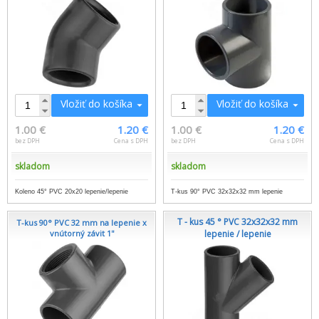
Vložiť do košíka
Vložiť do košíka
1.00 €
1.20 €
1.00 €
1.20 €
bez DPH
Cena s DPH
bez DPH
Cena s DPH
skladom
skladom
Koleno 45° PVC 20x20 lepenie/lepenie
T-kus 90° PVC 32x32x32 mm lepenie
T - kus 45 ° PVC 32x32x32 mm
T-kus 90° PVC 32 mm na lepenie x
vnútorný závit 1''
lepenie / lepenie