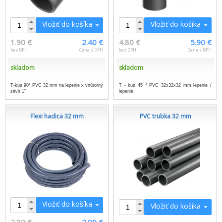
Vložiť do košíka
Vložiť do košíka
1.90 €
2.40 €
4.80 €
5.90 €
bez DPH
Cena s DPH
bez DPH
Cena s DPH
skladom
skladom
T-kus 90° PVC 32 mm na lepenie x vnútorný
T - kus 45 ° PVC 32x32x32 mm lepenie /
závit 1''
lepenie
Flexi hadica 32 mm
PVC trubka 32 mm
Vložiť do košíka
Vložiť do košíka
2.30 €
2.90 €