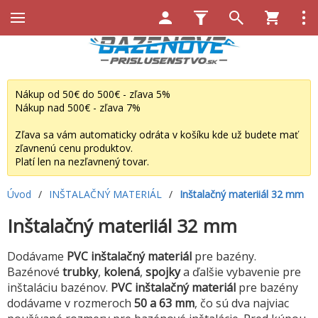
Nákup od 50€ do 500€ - zľava 5%
Nákup nad 500€ - zľava 7%
Zľava sa vám automaticky odráta v košíku kde už budete mať
zľavnenú cenu produktov.
Platí len na nezľavnený tovar.
Úvod
/
INŠTALAČNÝ MATERIÁL
/
Inštalačný materiiál 32 mm
Inštalačný materiiál 32 mm
Dodávame
PVC inštalačný materiál
pre bazény.
Bazénové
trubky
,
kolená
,
spojky
a ďalšie vybavenie pre
inštaláciu bazénov.
PVC inštalačný materiál
pre bazény
dodávame v rozmeroch
50 a 63 mm
, čo sú dva najviac