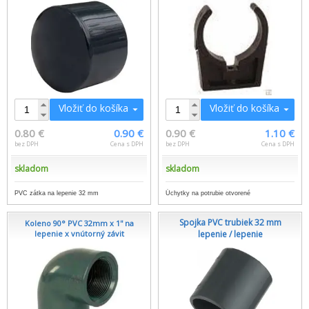
Vložiť do košíka
Vložiť do košíka
0.80 €
0.90 €
0.90 €
1.10 €
bez DPH
Cena s DPH
bez DPH
Cena s DPH
skladom
skladom
PVC zátka na lepenie 32 mm
Úchytky na potrubie otvorené
Spojka PVC trubiek 32 mm
Koleno 90° PVC 32mm x 1'' na
lepenie x vnútorný závit
lepenie / lepenie