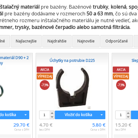
štalačný materiál
pre bazény. Bazénové
trubky
,
kolená
,
spo
ál
pre bazény dodávame v rozmeroch
50 a 63 mm
, čo sú dv
étneho rozmeru inštalačného materiálu je nutné vedieť, a
mmer, trysky, bazénové čerpadlo alebo samotná filtrácia.
dné
Najlacnejšie
Najdrahšie
Najnovšie
Odporúčané
 materiál D90 + 2
Úchytky na potrubie D225
Sle
ky
AKCIA
AKCIA
VÝPREDAJ
VÝPREDAJ
-73%
-73%
 do košíka
Vložiť do košíka
29.70 €
4.70 €
5.80 €
15.20 €
Cena s DPH
bez DPH
Cena s DPH
bez DPH