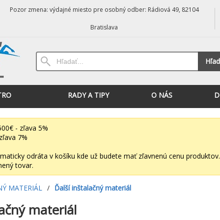
Pozor zmena: výdajné miesto pre osobný odber: Rádiová 49, 82104
Bratislava
Hľad
TRO
RADY A TIPY
O NÁS
D
00€ - zľava 5%
zľava 7%
maticky odráta v košíku kde už budete mať zľavnenú cenu produktov.
nený tovar.
NÝ MATERIÁL
/
Ďalší inštalačný materiál
lačný materiál