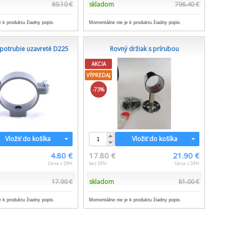
69.10 €
skladom
796.40 €
 k produktu žiadny popis.
Momentálne nie je k produktu žiadny popis.
 potrubie uzavreté D225
Rovný držiak s prírubou
AKCIA
VÝPREDAJ
-73%
Vložiť do košíka
Vložiť do košíka
4.80 €
17.80 €
21.90 €
Cena s DPH
bez DPH
Cena s DPH
17.90 €
skladom
81.00 €
 k produktu žiadny popis.
Momentálne nie je k produktu žiadny popis.