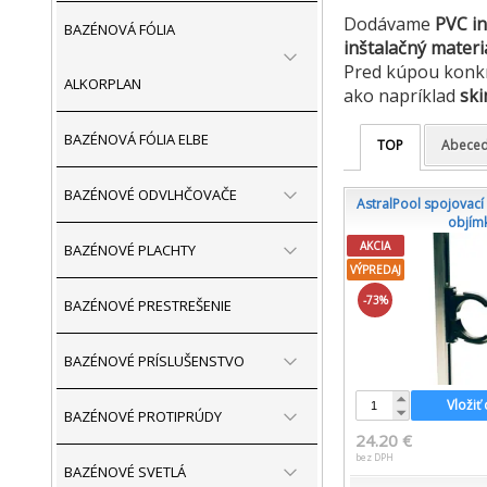
Dodávame
PVC in
BAZÉNOVÁ FÓLIA
inštalačný materi
Pred kúpou konkr
ALKORPLAN
ako napríklad
ski
BAZÉNOVÁ FÓLIA ELBE
TOP
Abece
BAZÉNOVÉ ODVLHČOVAČE
AstralPool spojovací
objím
AKCIA
BAZÉNOVÉ PLACHTY
VÝPREDAJ
-73%
BAZÉNOVÉ PRESTREŠENIE
BAZÉNOVÉ PRÍSLUŠENSTVO
Vložiť
BAZÉNOVÉ PROTIPRÚDY
24.20 €
bez DPH
BAZÉNOVÉ SVETLÁ