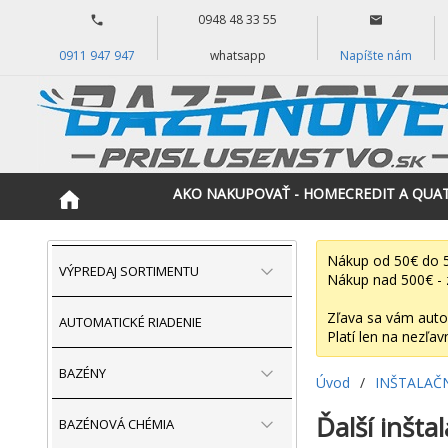
0948 48 33 55
0911 947 947
whatsapp
Napíšte nám
AKO NAKUPOVAŤ - HOMECREDIT A QUA
Nákup od 50€ do 5
VÝPREDAJ SORTIMENTU
Nákup nad 500€ - 
Zľava sa vám auto
AUTOMATICKÉ RIADENIE
Platí len na nezľav
BAZÉNY
Úvod
/
INŠTALAČ
Ďalší inšta
BAZÉNOVÁ CHÉMIA