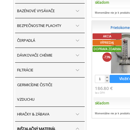
skladom
BAZÉNOVÉ VYSÁVAČE
Momentálne nie je k produktu
BEZPEČNOSTNE PLACHTY
Prietokome
AKCIA
ČERPADLÁ
VÝPREDAJ
DOPRAVA ZDARMA
DÁVKOVAČE CHÉMIE
-73%
FILTRÁCIE
Vložiť
GERMICÍDNE ČISTIČE
186.80 €
bez DPH
VZDUCHU
skladom
HRAČKY & ZÁBAVA
Momentálne nie je k produktu
INŠTALAČNÝ MATERIÁL