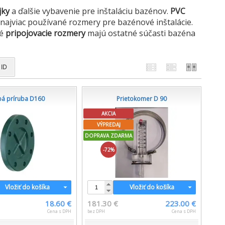
jky
a ďalšie vybavenie pre inštaláciu bazénov.
PVC
a najviac používané rozmery pre bazénové inštalácie.
ké
pripojovacie rozmery
majú ostatné súčasti bazéna
ID
pá príruba D160
Prietokomer D 90
AKCIA
VÝPREDAJ
DOPRAVA ZDARMA
-72%
Vložiť do košíka
Vložiť do košíka
18.60 €
181.30 €
223.00 €
Cena s DPH
bez DPH
Cena s DPH