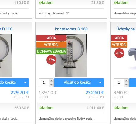
110.10 €
skladom
21.30 €
skladom
 žiadny popis.
Príchytky otvorené D225
Momentálne nie je
r D 110
Prietokomer D 160
Úchytky na
AKCIA
AKCIA
VÝPREDAJ
VÝPREDAJ
DOPRAVA ZDARMA
-73%
-77%
 do košíka
Vložiť do košíka
229.70 €
189.10 €
232.60 €
3.90 €
Cena s DPH
bez DPH
Cena s DPH
bez DPH
850.80 €
skladom
1 011.40 €
skladom
 žiadny popis.
Momentálne nie je k produktu žiadny popis.
Momentálne nie je