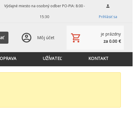
Výdajné miesto na osobný odber PO-PIA: 8:00 -
15:30
Prihlásiť sa
je prázdny
ať
Môj účet
za 0.00 €
OPRAVA
UŽÍVATEĽ
KONTAKT