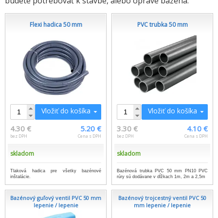
budete potrebovať k stavbe, alebo oprave bazéna.
Flexi hadica 50 mm
PVC trubka 50 mm
Vložiť do košíka
Vložiť do košíka
4.30 €
5.20 €
3.30 €
4.10 €
bez DPH
Cena s DPH
bez DPH
Cena s DPH
skladom
skladom
Tlaková hadica pre všetky bazénové
Bazénová trubka PVC 50 mm PN10 PVC
inštalácie.
rúry sú dodávane v dĺžkach 1m, 2m a 2,5m
Bazénový guľový ventil PVC 50 mm
Bazénový trojcestný ventil PVC 50
lepenie / lepenie
mm lepenie / lepenie