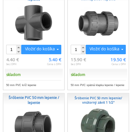
Vložiť do košíka
Vložiť do košíka
4.40 €
5.40 €
15.90 €
19.50 €
bez DPH
Cena s DPH
bez DPH
Cena s DPH
skladom
skladom
50 mm PVC kríž lepenie
50 mm PVC spätná klapka lepenie / lepenie
Šróbenie PVC 50 mm lepenie /
Šróbenie PVC 50 mm lepenie/
lepenie
vnútorný závit 1 1/2''