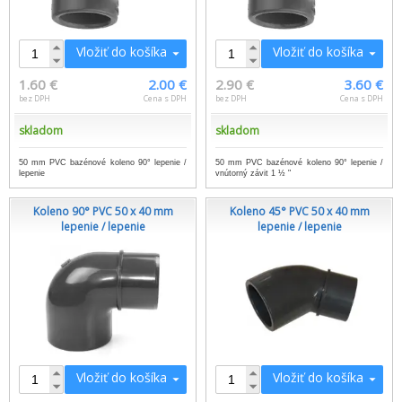
Vložiť do košíka
Vložiť do košíka
1.60 €
2.00 €
2.90 €
3.60 €
bez DPH
Cena s DPH
bez DPH
Cena s DPH
skladom
skladom
50 mm PVC bazénové koleno 90° lepenie /
50 mm PVC bazénové koleno 90° lepenie /
lepenie
vnútorný závit 1 ½ "
Koleno 90° PVC 50 x 40 mm
Koleno 45° PVC 50 x 40 mm
lepenie / lepenie
lepenie / lepenie
Vložiť do košíka
Vložiť do košíka