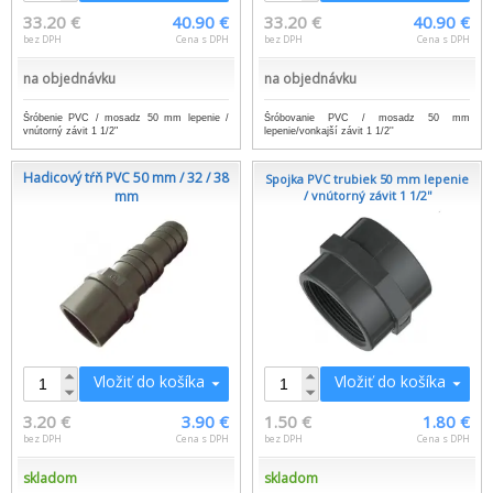
33.20 €
40.90 €
33.20 €
40.90 €
bez DPH
Cena s DPH
bez DPH
Cena s DPH
na objednávku
na objednávku
Šróbenie PVC / mosadz 50 mm lepenie /
Šróbovanie PVC / mosadz 50 mm
vnútorný závit 1 1/2"
lepenie/vonkajší závit 1 1/2''
Hadicový tŕň PVC 50 mm / 32 / 38
Spojka PVC trubiek 50 mm lepenie
mm
/ vnútorný závit 1 1/2''
Vložiť do košíka
Vložiť do košíka
3.20 €
3.90 €
1.50 €
1.80 €
bez DPH
Cena s DPH
bez DPH
Cena s DPH
skladom
skladom