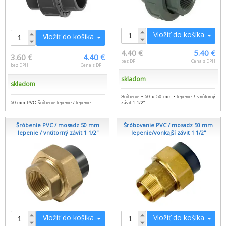
Vložiť do košíka
Vložiť do košíka
4.40 €
5.40 €
3.60 €
4.40 €
bez DPH
Cena s DPH
bez DPH
Cena s DPH
skladom
skladom
Šróbenie • 50 x 50 mm • lepenie / vnútorný
50 mm PVC šróbenie lepenie / lepenie
závit 1 1/2"
Šróbenie PVC / mosadz 50 mm
Šróbovanie PVC / mosadz 50 mm
lepenie / vnútorný závit 1 1/2''
lepenie/vonkajší závit 1 1/2''
Vložiť do košíka
Vložiť do košíka