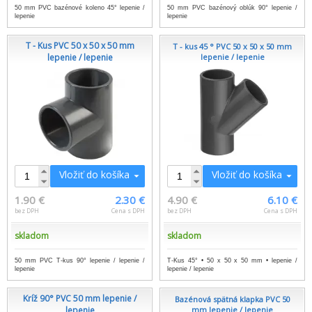
50 mm PVC bazénové koleno 45° lepenie /
50 mm PVC bazénový oblúk 90° lepenie /
lepenie
lepenie
T - Kus PVC 50 x 50 x 50 mm
T - kus 45 ° PVC 50 x 50 x 50 mm
lepenie / lepenie
lepenie / lepenie
Vložiť do košíka
Vložiť do košíka
1.90 €
2.30 €
4.90 €
6.10 €
bez DPH
Cena s DPH
bez DPH
Cena s DPH
skladom
skladom
50 mm PVC T-kus 90° lepenie / lepenie /
T-Kus 45° • 50 x 50 x 50 mm • lepenie /
lepenie
lepenie / lepenie
Kríž 90° PVC 50 mm lepenie /
Bazénová spätná klapka PVC 50
lepenie
mm lepenie / lepenie