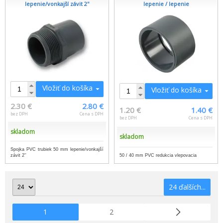
lepenie/vonkajší závit 2''
lepenie / lepenie
Vložiť do košíka
Vložiť do košíka
2.30 €
2.80 €
1.20 €
1.40 €
bez DPH
Cena s DPH
bez DPH
Cena s DPH
skladom
skladom
Spojka PVC trubiek 50 mm lepenie/vonkajší
závit 2''
50 / 40 mm PVC redukcia vlepovacia
24 ďalších...
1
2