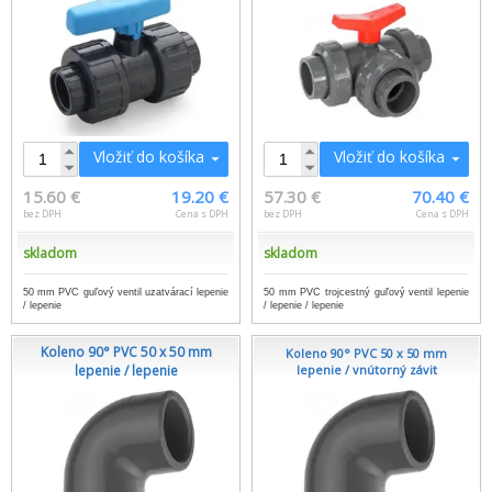
Vložiť do košíka
Vložiť do košíka
15.60 €
19.20 €
57.30 €
70.40 €
bez DPH
Cena s DPH
bez DPH
Cena s DPH
skladom
skladom
50 mm PVC guľový ventil uzatvárací lepenie
50 mm PVC trojcestný guľový ventil lepenie
/ lepenie
/ lepenie / lepenie
Koleno 90° PVC 50 x 50 mm
Koleno 90° PVC 50 x 50 mm
lepenie / lepenie
lepenie / vnútorný závit