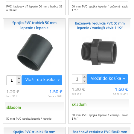
PVC hadicový tŕň lepenie 50 mm / hadica 32
50 mm PVC spojka lepenie / vnútorný závit
a 38 mm
1 ½ "
Spojka PVC trubiek 50 mm
Bazénová redukcia PVC 50 mm
lepenie / lepenie
lepenie / vonkajší závit 1 1/2''
Vložiť do košíka
Vložiť do košíka
1.30 €
1.60 €
1.20 €
1.50 €
bez DPH
Cena s DPH
bez DPH
Cena s DPH
skladom
skladom
50 mm PVC spojka lepenie / vonkajší závit
50 mm PVC spojka lepenie / lepenie
1 ½ "
Spojka PVC trubiek 50 mm
Bazénová redukcia PVC 50/40 mm