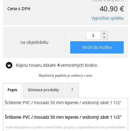
40.90 €
Cena s DPH
Vypočítať splátku
na objednávku
Vložiť do košíka
Kúpou tovaru získate
4
vernostných bodov.
Recyklačný poplatok je zarátaný v cene
Popis
Súvisiace produkty
?
Šróbenie PVC / mosadz 50 mm lepenie / vnútorný závit 1 1/2"
Šróbenie PVC / mosadz 50 mm lepenie / vnútorný závit 1 1/2"
(vyhradzujeme si právo meniť tieto popisy a špecifikácie bez predošlého