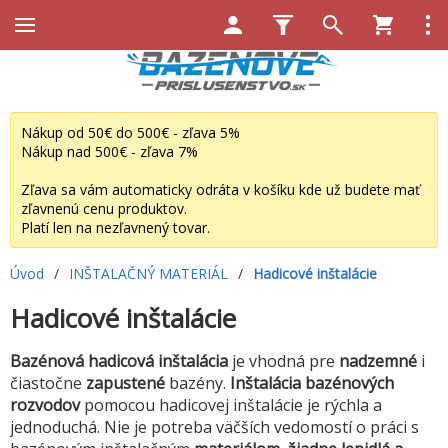
Nákup od 50€ do 500€ - zľava 5%
Nákup nad 500€ - zľava 7%
Zľava sa vám automaticky odráta v košíku kde už budete mať
zľavnenú cenu produktov.
Platí len na nezľavnený tovar.
Úvod
/
INŠTALAČNÝ MATERIÁL
/
Hadicové inštalácie
Hadicové inštalácie
Bazénová hadicová inštalácia
je vhodná pre
nadzemné
i
čiastočne
zapustené
bazény.
Inštalácia bazénových
rozvodov
pomocou hadicovej inštalácie je rýchla a
jednoduchá. Nie je potreba väčších vedomostí o práci s