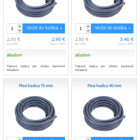
Vložiť do košíka
Vložiť do košíka
2.30 €
2.90 €
2.80 €
3.40 €
bez DPH
Cena s DPH
bez DPH
Cena s DPH
skladom
skladom
Tlaková hadica pre všetky bazénové
Tlaková hadica pre všetky bazénové
inštalácie.
inštalácie.
Flexi hadica 75 mm
Flexi hadica 90 mm