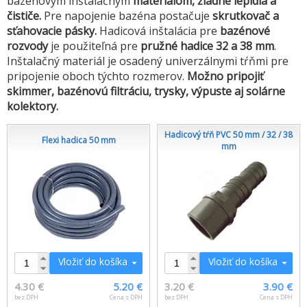
bazénovým inštalačným
materiálom, žiadne lepidlá a
čističe.
Pre napojenie bazéna postačuje
skrutkovač a
sťahovacie pásky.
Hadicová inštalácia pre
bazénové
rozvody
je použiteľná pre
pružné hadice 32 a 38 mm
.
Inštalačný materiál je osadený univerzálnymi tŕňmi pre
pripojenie oboch týchto rozmerov.
Možno pripojiť
skimmer, bazénovú filtráciu, trysky, výpuste aj solárne
kolektory.
Hadicový tŕň PVC 50 mm / 32 / 38
Flexi hadica 50 mm
mm
Vložiť do košíka
Vložiť do košíka
4.30 €
5.20 €
3.20 €
3.90 €
bez DPH
Cena s DPH
bez DPH
Cena s DPH