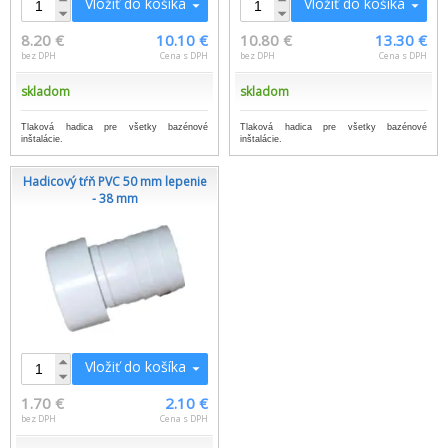
Vložiť do košíka
Vložiť do košíka
8.20 €
10.10 €
10.80 €
13.30 €
bez DPH
Cena s DPH
bez DPH
Cena s DPH
skladom
skladom
Tlaková hadica pre všetky bazénové
Tlaková hadica pre všetky bazénové
inštalácie.
inštalácie.
Hadicový tŕň PVC 50 mm lepenie
- 38 mm
Vložiť do košíka
1.70 €
2.10 €
bez DPH
Cena s DPH