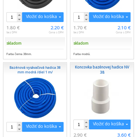
Vložiť do košíka
Vložiť do košíka
1.80 €
2.20 €
1.70 €
2.10 €
bez DPH
Cena s DPH
bez DPH
Cena s DPH
skladom
skladom
Farba čierna 38mm.
Farba modrá.
Koncovka bazénovej hadice NV
Bazénová vysávačová hadica 38
mm modrá /diel 1 m/
38
Vložiť do košíka
Vložiť do košíka
2.90 €
3.60 €