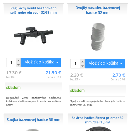
Dvojitý násadec bazénovej
Regulačný ventil bazénového
solárneho ohrevu - 32/38 mm
hadice 32 mm
Vložiť do košíka
Vložiť do košíka
17.30 €
21.30 €
2.20 €
2.70 €
bez DPH
Cena s DPH
bez DPH
Cena s DPH
skladom
skladom
Regulačný ventil bazénového solárneho
kolektora slúži na reguláciu vody cez solárny
Spojka slúži na spojenie bazénových hadíc s
ohrev.
rozmerom 32 mm.
Solárna hadica čierna priemer 32
Spojka bazénovej hadice 38 mm
mm /diel 1 ,0m/