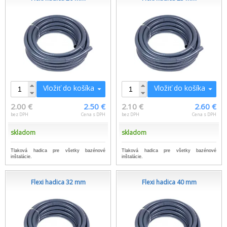
Vložiť do košíka
Vložiť do košíka
2.00 €
2.50 €
2.10 €
2.60 €
bez DPH
Cena s DPH
bez DPH
Cena s DPH
skladom
skladom
Tlaková hadica pre všetky bazénové
Tlaková hadica pre všetky bazénové
inštalácie.
inštalácie.
Flexi hadica 32 mm
Flexi hadica 40 mm