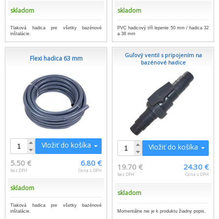
skladom
skladom
Tlaková hadica pre všetky bazénové
PVC hadicový tŕň lepenie 50 mm / hadica 32
inštalácie.
a 38 mm
Guľový ventil s pripojením na
Flexi hadica 63 mm
bazénové hadice
Vložiť do košíka
Vložiť do košíka
5.50 €
6.80 €
19.70 €
24.30 €
bez DPH
Cena s DPH
bez DPH
Cena s DPH
skladom
skladom
Tlaková hadica pre všetky bazénové
inštalácie.
Momentálne nie je k produktu žiadny popis.