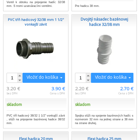
Ventil k obtoku na pripojenie hadíc 32/38
mm. S tromi uzatváracími ventilmi.
Pre hadicu 38 mm.
Dvojitý násadec bazénovej
PVC tŕň hadicový 32/38 mm 1 1/2''
vonkajší závit
hadice 32/38 mm
Vložiť do košíka
Vložiť do košíka
3.20 €
3.90 €
2.20 €
2.70 €
bez DPH
Cena s DPH
bez DPH
Cena s DPH
skladom
skladom
PVC tŕň hadicový 38/32 1 1/2" vonkajší závit
Spojka slúži na spojenie bazénových hadíc s
, slúži na pripojenie bazénovej hadice 38/32
rozmerom 32 mm na jednej strane a 38 mm
mm.
na strane druhej.
Flexi hadica 20 mm
Flexi hadica 25 mm