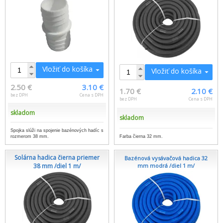
Vložiť do košíka
Vložiť do košíka
2.50 €
3.10 €
1.70 €
2.10 €
bez DPH
Cena s DPH
bez DPH
Cena s DPH
skladom
skladom
Spojka slúži na spojenie bazénových hadíc s
rozmerom 38 mm.
Farba čierna 32 mm.
Solárna hadica čierna priemer
Bazénová vysávačová hadica 32
38 mm /diel 1 m/
mm modrá /diel 1 m/