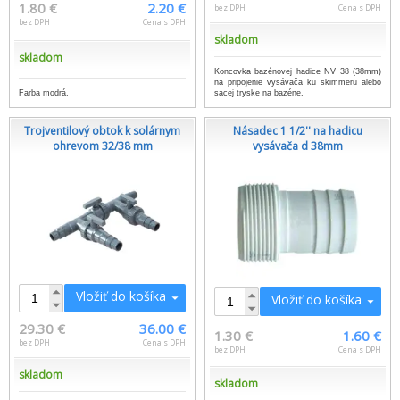
1.80 €
2.20 €
bez DPH
Cena s DPH
bez DPH
Cena s DPH
skladom
skladom
Koncovka bazénovej hadice NV 38 (38mm)
na pripojenie vysávača ku skimmeru alebo
Farba modrá.
sacej tryske na bazéne.
Trojventilový obtok k solárnym
Násadec 1 1/2'' na hadicu
ohrevom 32/38 mm
vysávača d 38mm
Vložiť do košíka
Vložiť do košíka
29.30 €
36.00 €
1.30 €
1.60 €
bez DPH
Cena s DPH
bez DPH
Cena s DPH
skladom
skladom