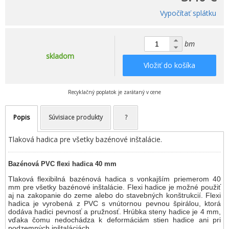
Vypočítať splátku
bm
skladom
Vložiť do košíka
Recyklačný poplatok je zarátaný v cene
Popis
Súvisiace produkty
?
Tlaková hadica pre všetky bazénové inštalácie.
Bazénová PVC flexi hadica 40 mm
Tlaková flexibilná bazénová hadica s vonkajším priemerom 40
mm pre všetky bazénové inštalácie. Flexi hadice je možné použiť
aj na zakopanie do zeme alebo do stavebných konštrukcií. Flexi
hadica je vyrobená z PVC s vnútornou pevnou špirálou, ktorá
dodáva hadici pevnosť a pružnosť. Hrúbka steny hadice je 4 mm,
vďaka čomu nedochádza k deformáciám stien hadice ani pri
podzemných inštaláciách.