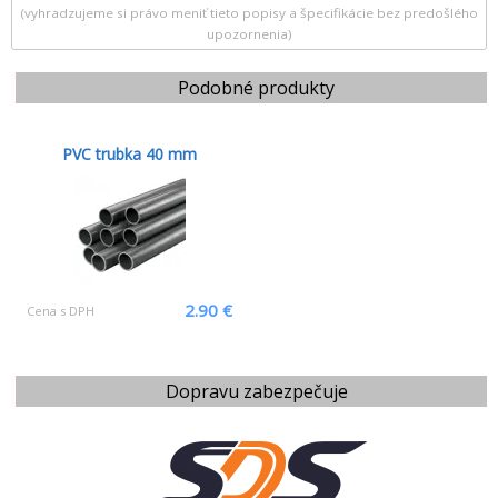
(vyhradzujeme si právo meniť tieto popisy a špecifikácie bez predošlého
upozornenia)
Podobné produkty
PVC trubka 40 mm
2.90 €
Cena s DPH
Dopravu zabezpečuje