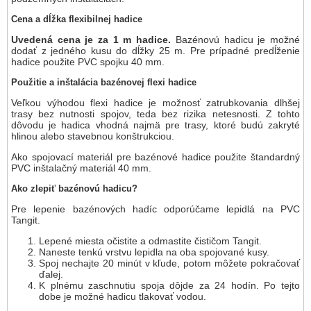
Cena a dĺžka flexibilnej hadice
Uvedená cena je za 1 m hadice.
Bazénovú hadicu je možné
dodať z jedného kusu do dĺžky 25 m. Pre prípadné predĺženie
hadice použite PVC spojku 40 mm.
Použitie a inštalácia bazénovej flexi hadice
Veľkou výhodou flexi hadice je možnosť zatrubkovania dlhšej
trasy bez nutnosti spojov, teda bez rizika netesnosti. Z tohto
dôvodu je hadica vhodná najmä pre trasy, ktoré budú zakryté
hlinou alebo stavebnou konštrukciou.
Ako spojovací materiál pre bazénové hadice použite štandardný
PVC inštalačný materiál 40 mm.
Ako zlepiť bazénovú hadicu?
Pre lepenie bazénových hadíc odporúčame lepidlá na PVC
Tangit.
Lepené miesta očistite a odmastite čističom Tangit.
Naneste tenkú vrstvu lepidla na oba spojované kusy.
Spoj nechajte 20 minút v kľude, potom môžete pokračovať
ďalej.
K plnému zaschnutiu spoja dôjde za 24 hodín. Po tejto
dobe je možné hadicu tlakovať vodou.