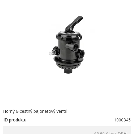
Horný 6-cestný bajonetový ventil.
ID produktu
1000345
65.60 €
bez DPH