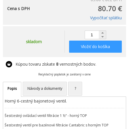
80.70 €
Cena s DPH
Vypočítať splátku
skladom
Vložiť do košíka
Kúpou tovaru získate
8
vernostných bodov.
Recyklačný poplatok je zarátaný v cene
Popis
Návody a dokumenty
?
Horný 6-cestný bajonetový ventil.
Šesťcestný ovládací ventil filtrácie 1 ½" - horný TOP
Šesťcestný ventil pre bazénové filtrácie Cantabric s horným TOP